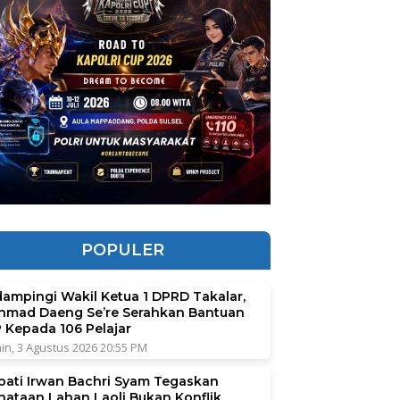
POPULER
dampingi Wakil Ketua 1 DPRD Takalar,
hmad Daeng Se’re Serahkan Bantuan
P Kepada 106 Pelajar
in, 3 Agustus 2026 20:55 PM
pati Irwan Bachri Syam Tegaskan
nataan Lahan Laoli Bukan Konflik