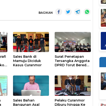
BAGIKAN
rafi
Sales Bank di
Surat Penetapan
Mamuju Diciduk
Tersangka Anggota
gkok
Kasus Curanmor
DPRD Torut Beredar,
Polresta Mamuju
ugas
Tegaskan Masih
sar
Berstatus Saksi
a
Sales Bahan
Pelaku Curanmor
a
Bangunan Asal
Diburu hingga Ke