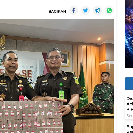
BAGIKAN
Di
Ac
PI
Sen
Bu
Pe