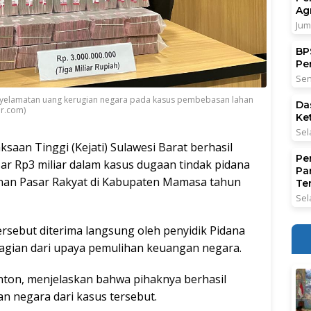
Ag
Jum
BPS
Pe
Sen
penyelamatan uang kerugian negara pada kasus pembebasan lahan
Da
ar.com)
Ke
Sel
ksaan Tinggi (Kejati) Sulawesi Barat berhasil
Pe
r Rp3 miliar dalam kasus dugaan tindak pidana
Pa
an Pasar Rakyat di Kabupaten Mamasa tahun
Ter
Sel
sebut diterima langsung oleh penyidik Pidana
 bagian dari upaya pemulihan keuangan negara.
nton, menjelaskan bahwa pihaknya berhasil
n negara dari kasus tersebut.