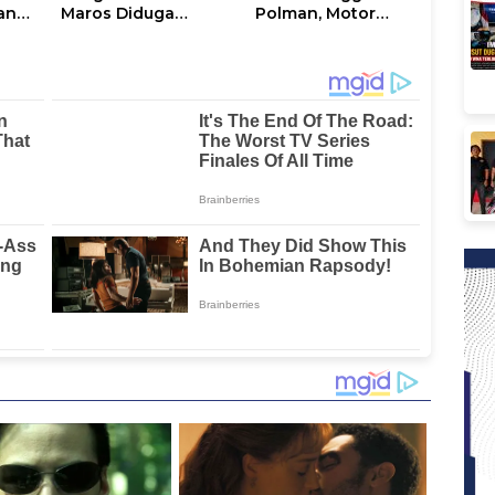
an
Maros Diduga
Polman, Motor
nak
Disekap dan
Curian Berhasil
Dianiaya Pengusaha
Diamankan