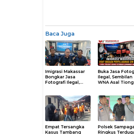
Baca Juga
Imigrasi Makassar
Buka Jasa Fotog
Bongkar Jasa
Ilegal, Sembilan
Fotografi Ilegal,
WNA Asal Tion
Sembilan WNA
dan Malaysia
Ditangkap Diduga
Diamankan Pet
Salahgunakan Izin
Imigrasi Makas
Tinggal
Empat Tersangka
Polsek Sampag
Kasus Tambang
Ringkus Terdug