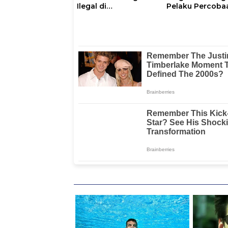
Ilegal di
Pelaku Percoba
Kalumpang-
Pemerkosaan A
Bonehau Resmi
Tiri
Ditahan Polresta
Mamuju