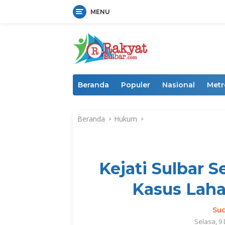
MENU
Langsung
ke
konten
Beranda
Populer
Nasional
Metr
Beranda
Hukum
Kejati Sulbar 
Kasus Lah
Su
Selasa, 9