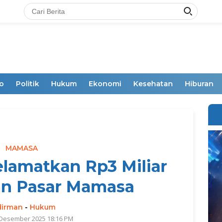
o
Politik
Hukum
Ekonomi
Kesehatan
Hiburan
MAMASA
Selamatkan Rp3 Miliar
an Pasar Mamasa
dirman
-
Hukum
 Desember 2025 18:16 PM