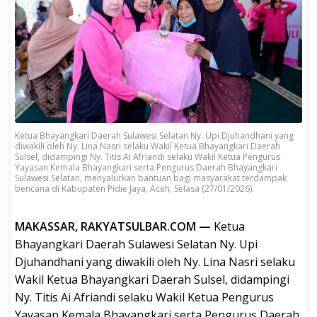
Ketua Bhayangkari Daerah Sulawesi Selatan Ny. Upi Djuhandhani yang
diwakili oleh Ny. Lina Nasri selaku Wakil Ketua Bhayangkari Daerah
Sulsel, didampingi Ny. Titis Ai Afriandi selaku Wakil Ketua Pengurus
Yayasan Kemala Bhayangkari serta Pengurus Daerah Bhayangkari
Sulawesi Selatan, menyalurkan bantuan bagi masyarakat terdampak
bencana di Kabupaten Pidie Jaya, Aceh, Selasa (27/01/2026).
MAKASSAR, RAKYATSULBAR.COM —
Ketua
Bhayangkari Daerah Sulawesi Selatan Ny. Upi
Djuhandhani yang diwakili oleh Ny. Lina Nasri selaku
Wakil Ketua Bhayangkari Daerah Sulsel, didampingi
Ny. Titis Ai Afriandi selaku Wakil Ketua Pengurus
Yayasan Kemala Bhayangkari serta Pengurus Daerah