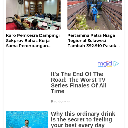
Pasokan Selama Periode
Hari Raya Idul adha
Karo Pemkesra Dampingi
Pertamina Patra Niaga
Sekprov Bahas Kerja
Regional Sulawesi
Sama Penerbangan
Tambah 392.910 Pasokan
dengan Pemprov Sulsel
LPG 3 Kg Selama Libur
Kenaikan Yesus Kristus
dan Long Weekend