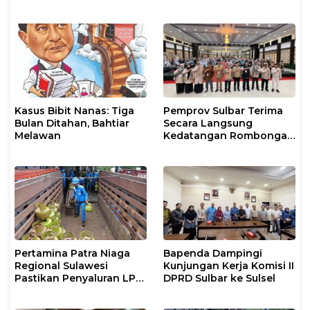
Makassar Gelar Operasi
Biosolar dan Pengaturan
Mandiri di Maros dan
Layanan di SPBU Maros
Pangkep
Kasus Bibit Nanas: Tiga
Pemprov Sulbar Terima
Bulan Ditahan, Bahtiar
Secara Langsung
Melawan
Kedatangan Rombongan
Jamaah Hahi Kloter UPG
12
Pertamina Patra Niaga
Bapenda Dampingi
Regional Sulawesi
Kunjungan Kerja Komisi II
Pastikan Penyaluran LPG
DPRD Sulbar ke Sulsel
3 Kg di Sidrap Berjalan
Normal dan Tambah