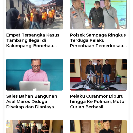
Berstatus Saksi
Empat Tersangka Kasus
Polsek Sampaga Ringkus
Tambang Ilegal di
Terduga Pelaku
Kalumpang-Bonehau
Percobaan Pemerkosaan
Resmi Ditahan Polresta
Anak Tiri
Mamuju
Sales Bahan Bangunan
Pelaku Curanmor Diburu
Asal Maros Diduga
hingga Ke Polman, Motor
Disekap dan Dianiaya
Curian Berhasil
Pengusaha
Diamankan