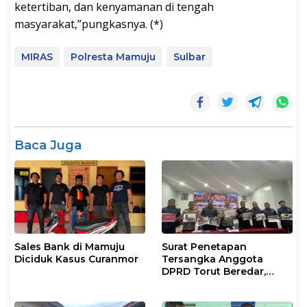
ketertiban, dan kenyamanan di tengah
masyarakat,”pungkasnya. (*)
MIRAS
Polresta Mamuju
Sulbar
Baca Juga
Sales Bank di Mamuju
Surat Penetapan
Diciduk Kasus Curanmor
Tersangka Anggota
DPRD Torut Beredar,
Polresta Mamuju
Tegaskan Masih