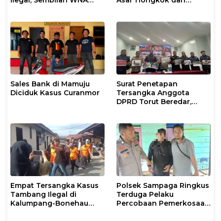
Ditangkap Diduga
Malaysia Diamankan
Salahgunakan Izin
Petugas Imigrasi
Tinggal
Makassar
Sales Bank di Mamuju
Surat Penetapan
Diciduk Kasus Curanmor
Tersangka Anggota
DPRD Torut Beredar,
Polresta Mamuju
Tegaskan Masih
Berstatus Saksi
Empat Tersangka Kasus
Polsek Sampaga Ringkus
Tambang Ilegal di
Terduga Pelaku
Kalumpang-Bonehau
Percobaan Pemerkosaan
Resmi Ditahan Polresta
Anak Tiri
Mamuju