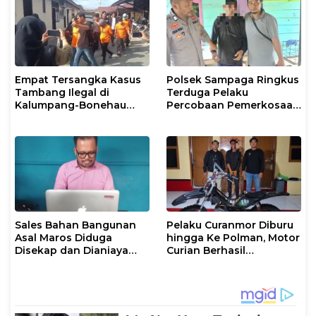
Empat Tersangka Kasus
Polsek Sampaga Ringkus
Tambang Ilegal di
Terduga Pelaku
Kalumpang-Bonehau
Percobaan Pemerkosaan
Resmi Ditahan Polresta
Anak Tiri
Mamuju
Sales Bahan Bangunan
Pelaku Curanmor Diburu
Asal Maros Diduga
hingga Ke Polman, Motor
Disekap dan Dianiaya
Curian Berhasil
Pengusaha
Diamankan