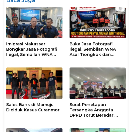
Baca Juga
Imigrasi Makassar
Buka Jasa Fotografi
Bongkar Jasa Fotografi
Ilegal, Sembilan WNA
Ilegal, Sembilan WNA
Asal Tiongkok dan
Ditangkap Diduga
Malaysia Diamankan
Salahgunakan Izin
Petugas Imigrasi
Tinggal
Makassar
Sales Bank di Mamuju
Surat Penetapan
Diciduk Kasus Curanmor
Tersangka Anggota
DPRD Torut Beredar,
Polresta Mamuju
Tegaskan Masih
Berstatus Saksi