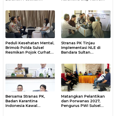
Layanan Karantina
Ekspor
Berjalan Optimal
Peduli Kesehatan Mental,
Stranas PK Tinjau
Brimob Polda Sulsel
Implementasi NLE di
Resmikan Pojok Curhat
Bandara Sultan
dengan Layanan
Hasanuddin, Perkuat
Psikolog dan Psikiater
Sinergi Layanan Logistik
Bersama Stranas PK,
Matangkan Pelantikan
Badan Karantina
dan Porwanas 2027,
Indonesia Kawal
Pengurus PWI Sulsel
Implementasi NLE
2026–2031 Gelar Rapat
Perdana