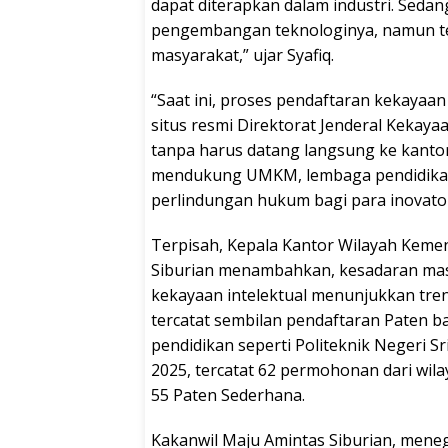
dapat diterapkan dalam industri. Sedan
pengembangan teknologinya, namun tet
masyarakat,” ujar Syafiq.
“Saat ini, proses pendaftaran kekayaan 
situs resmi Direktorat Jenderal Kekay
tanpa harus datang langsung ke kantor
mendukung UMKM, lembaga pendidikan
perlindungan hukum bagi para inovato
Terpisah, Kepala Kantor Wilayah Keme
Siburian menambahkan, kesadaran mas
kekayaan intelektual menunjukkan tren 
tercatat sembilan pendaftaran Paten bar
pendidikan seperti Politeknik Negeri Sr
2025, tercatat 62 permohonan dari wila
55 Paten Sederhana.
Kakanwil Maju Amintas Siburian, me