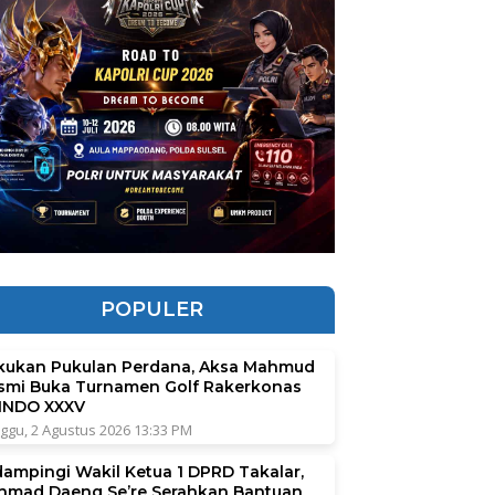
POPULER
kukan Pukulan Perdana, Aksa Mahmud
smi Buka Turnamen Golf Rakerkonas
INDO XXXV
ggu, 2 Agustus 2026 13:33 PM
dampingi Wakil Ketua 1 DPRD Takalar,
hmad Daeng Se’re Serahkan Bantuan