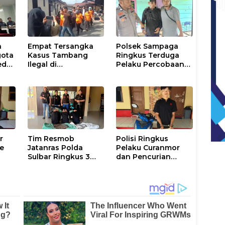
n
Empat Tersangka
Polsek Sampaga
gota
Kasus Tambang
Ringkus Terduga
dar,
Ilegal di
Pelaku Percobaan
u
Kalumpang-
Pemerkosaan Anak
h
Bonehau Resmi
Tiri
Ditahan Polresta
Mamuju
r
Tim Resmob
Polisi Ringkus
Ke
Jatanras Polda
Pelaku Curanmor
Sulbar Ringkus 3
dan Pencurian
Pelaku Pencurian
Kotak Amal Masjid
Tembaga Menara
di Mamuju
PLN