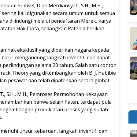
nkum Sumsel, Dian Merdiansyah, S.H., M.H.,
” sering kali digunakan secara umum untuk semua
saha dilindungi melalui pendaftaran Merek, karya
catatan Hak Cipta, sedangkan Paten diberikan
n hak eksklusif yang diberikan negara kepada
r baru, mengandung langkah inventif, dan dapat
a perlindungan selama 20 tahun. Salah satu contoh
 Crack Theory yang dikembangkan oleh B. J. Habibie
n pesawat dan telah dipatenkan secara global.
S.T., S.H., M.H., Pemroses Permohonan Kekayaan
menambahkan bahwa selain Paten, terdapat pula
 pengembangan produk atau proses yang sudah
.
emenuhi unsur kebaruan, langkah inventif, dan