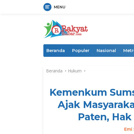
MENU
Langsung
ke
konten
Beranda
Populer
Nasional
Metr
Beranda
Hukum
Kemenkum Sumsel
Ajak Masyarak
Paten, Hak
Emi 