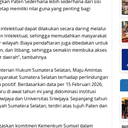
gkan Paten Sederhana lebih sederhana dari sisi
ap memiliki nilai guna yang penting bagi
intelektual dapat dilakukan secara daring melalui
aan Intelektual, sehingga memudahkan masyarakat
 wilayah. Biaya pendaftaran juga dibedakan untuk
, dan litbang, sehingga semakin membuka akses
r daerah”, tambahnya.
nterian Hukum Sumatera Selatan, Maju Amintas
yarakat Sumatera Selatan terhadap perlindungan
positif. Berdasarkan data per 15 Februari 2026,
u di awal tahun ini yang didominasi institusi
iwijaya dan Universitas Sriwijaya. Sepanjang tahun
yah Sumatera Selatan, terdiri atas tujuh Paten dan
negaskan komitmen Kemenkum Sumsel dalam