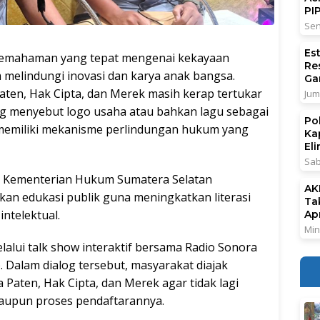
PI
Sen
Es
mahaman yang tepat mengenai kekayaan
Re
m melindungi inovasi dan karya anak bangsa.
Ga
ten, Hak Cipta, dan Merek masih kerap tertukar
Jum
ang menyebut logo usaha atau bahkan lagu sebagai
Po
 memiliki mekanisme perlindungan hukum yang
Ka
El
Sab
ah Kementerian Hukum Sumatera Selatan
AK
n edukasi publik guna meningkatkan literasi
Ta
ntelektual.
Ap
Min
lalui talk show interaktif bersama Radio Sonora
 Dalam dialog tersebut, masyarakat diajak
aten, Hak Cipta, dan Merek agar tidak lagi
maupun proses pendaftarannya.