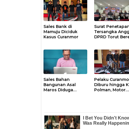
Sales Bank di
Surat Penetapa
Mamuju Diciduk
Tersangka Ang
Kasus Curanmor
DPRD Torut Bere
Polresta Mamuj
Tegaskan Masi
Berstatus Saksi
Sales Bahan
Pelaku Curanmo
Bangunan Asal
Diburu hingga 
Maros Diduga
Polman, Motor
Disekap dan
Curian Berhasil
Dianiaya Pengusaha
Diamankan