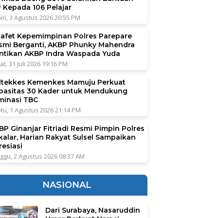
P Kepada 106 Pelajar
in, 3 Agustus 2026 20:55 PM
tafet Kepemimpinan Polres Parepare
smi Berganti, AKBP Phunky Mahendra
ntikan AKBP Indra Waspada Yuda
at, 31 Juli 2026 19:16 PM
ltekkes Kemenkes Mamuju Perkuat
pasitas 30 Kader untuk Mendukung
iminasi TBC
tu, 1 Agustus 2026 21:14 PM
BP Ginanjar Fitriadi Resmi Pimpin Polres
kalar, Harian Rakyat Sulsel Sampaikan
resiasi
ggu, 2 Agustus 2026 08:37 AM
NASIONAL
Dari Surabaya, Nasaruddin