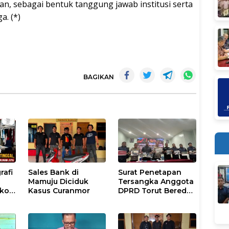
ran, sebagai bentuk tanggung jawab institusi serta
a. (*)
BAGIKAN
rafi
Sales Bank di
Surat Penetapan
Mamuju Diciduk
Tersangka Anggota
gkok
Kasus Curanmor
DPRD Torut Beredar,
Polresta Mamuju
ugas
Tegaskan Masih
sar
Berstatus Saksi