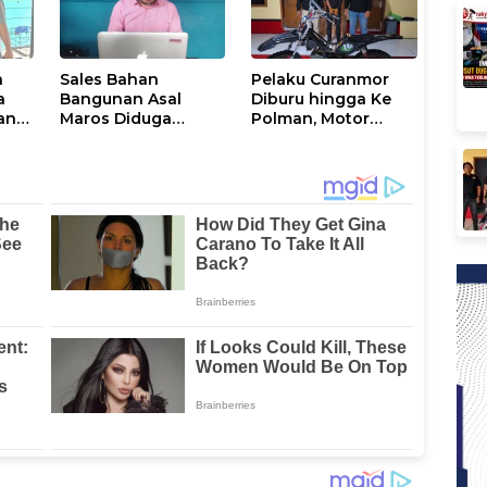
a
Sales Bahan
Pelaku Curanmor
a
Bangunan Asal
Diburu hingga Ke
an
Maros Diduga
Polman, Motor
nak
Disekap dan
Curian Berhasil
Dianiaya Pengusaha
Diamankan