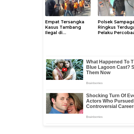
Empat Tersangka
Polsek Sampag
Kasus Tambang
Ringkus Terdug
Ilegal di
Pelaku Percoba
Kalumpang-
Pemerkosaan A
Bonehau Resmi
Tiri
Ditahan Polresta
Mamuju