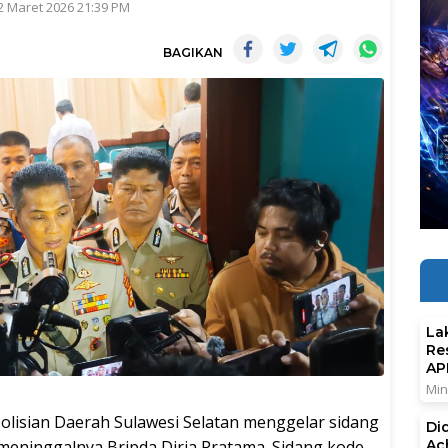
2 Maret 2026 21:39 PM
BAGIKAN
La
Re
AP
Min
sian Daerah Sulawesi Selatan menggelar sidang
Di
Ac
meninggalnya Bripda Dirja Pratama. Sidang kode