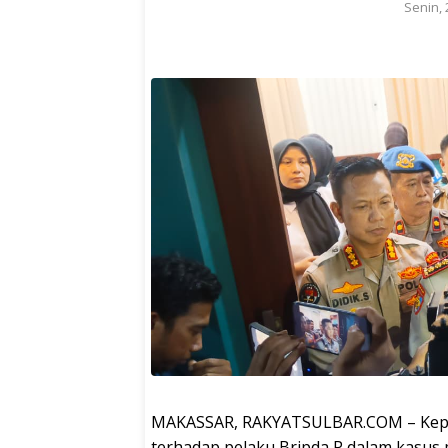
Senin, 
MAKASSAR, RAKYATSULBAR.COM – Kepoli
terhadap pelaku Bripda P dalam kasus 