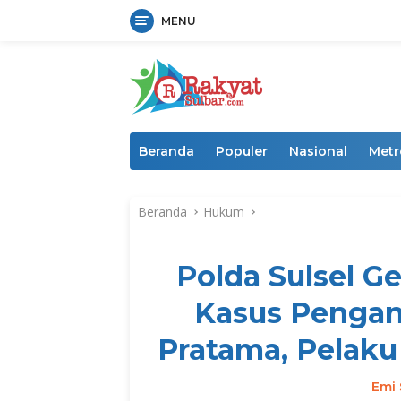
MENU
Langsung
ke
konten
Beranda
Populer
Nasional
Metr
Beranda
Hukum
Polda Sulsel G
Kasus Pengani
Pratama, Pelaku
Emi 