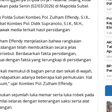
PI
nakan pada Senin (02/03/2026) di Mapolda Sulsel.
Sen
Polda Sulsel Kombes Pol. Zulham Effendy, S.I.K.,
Po
Ka
el Kombes Pol. Didik Supranoto, S.I.K., M.H.,
El
wak media terkait hasil persidangan.
Sab
lham Effendy menjelaskan bahwa rangkaian
AK
Ta
sidangan telah membuktikan secara jelas
Ap
ersebut. Berdasarkan fakta persidangan,
Min
uai dengan fakta yang terungkap di persidangan.
BPS
Pe
ali memukul di bagian perut dan sekali di wajah,
Sen
mendapatkan adanya beberapa kali pemukulan. Hal
isum,” ujar Kombes Pol. Zulham Effendy.
emukan sejumlah luka memar serta luka robek pada
ilai selaras dengan keterangan saksi serta alat
dangan.