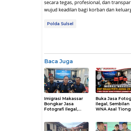
secara tegas, profesional, dan transpa
wujud keadilan bagi korban dan keluarg
Polda Sulsel
Baca Juga
Imigrasi Makassar
Buka Jasa Fotog
Bongkar Jasa
Ilegal, Sembilan
Fotografi Ilegal,
WNA Asal Tion
Sembilan WNA
dan Malaysia
Ditangkap Diduga
Diamankan Pet
Salahgunakan Izin
Imigrasi Makas
Tinggal