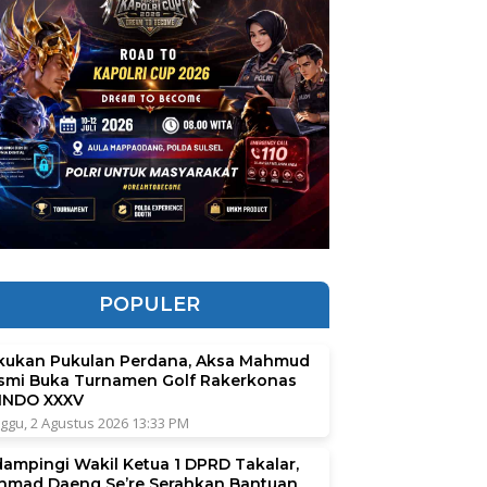
POPULER
kukan Pukulan Perdana, Aksa Mahmud
smi Buka Turnamen Golf Rakerkonas
INDO XXXV
ggu, 2 Agustus 2026 13:33 PM
dampingi Wakil Ketua 1 DPRD Takalar,
hmad Daeng Se’re Serahkan Bantuan