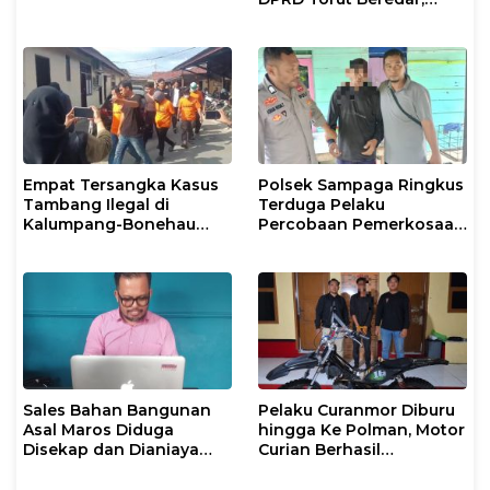
Polresta Mamuju
Tegaskan Masih
Berstatus Saksi
Empat Tersangka Kasus
Polsek Sampaga Ringkus
Tambang Ilegal di
Terduga Pelaku
Kalumpang-Bonehau
Percobaan Pemerkosaan
Resmi Ditahan Polresta
Anak Tiri
Mamuju
Sales Bahan Bangunan
Pelaku Curanmor Diburu
Asal Maros Diduga
hingga Ke Polman, Motor
Disekap dan Dianiaya
Curian Berhasil
Pengusaha
Diamankan