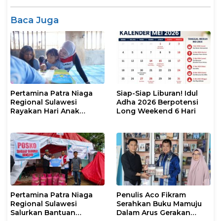
Baca Juga
Pertamina Patra Niaga
Siap-Siap Liburan! Idul
Regional Sulawesi
Adha 2026 Berpotensi
Rayakan Hari Anak
Long Weekend 6 Hari
Nasional Melalui Rumah
Anak Pesisir, Ruang
Tumbuh Generasi
Penjaga Pesisir
Pertamina Patra Niaga
Penulis Aco Fikram
Regional Sulawesi
Serahkan Buku Mamuju
Salurkan Bantuan
Dalam Arus Gerakan