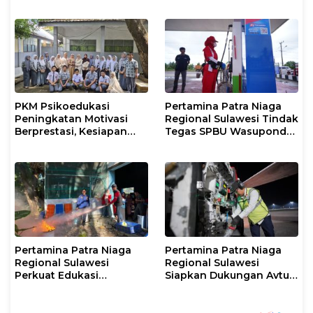
Tanggap Darurat untuk
DI/TII 1953–1965 ke
Korban Banjir di Kota
Perpusip Sulbar
Kendari
PKM Psikoedukasi
Pertamina Patra Niaga
Peningkatan Motivasi
Regional Sulawesi Tindak
Berprestasi, Kesiapan
Tegas SPBU Wasuponda,
Karier, serta Pencegahan
Hentikan Sementara
Kenakalan Remaja dan
Penyaluran Biosolar
Perilaku Bullying pada
Siswa
Pertamina Patra Niaga
Pertamina Patra Niaga
Regional Sulawesi
Regional Sulawesi
Perkuat Edukasi
Siapkan Dukungan Avtur
Keselamatan, IT
untuk Penerbangan Haji
Makassar Gelar Pelatihan
2026 Melalui AFT