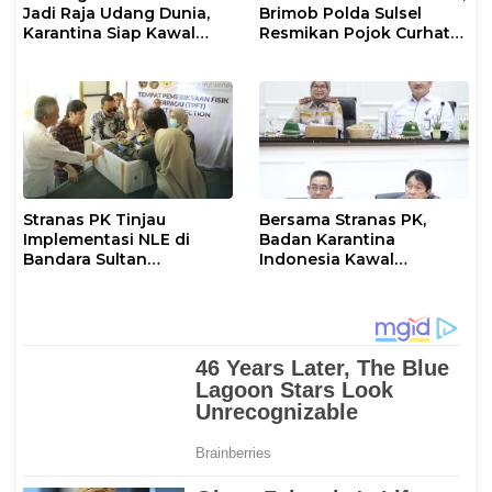
Jadi Raja Udang Dunia,
Brimob Polda Sulsel
Karantina Siap Kawal
Resmikan Pojok Curhat
Ekspor
dengan Layanan
Psikolog dan Psikiater
Stranas PK Tinjau
Bersama Stranas PK,
Implementasi NLE di
Badan Karantina
Bandara Sultan
Indonesia Kawal
Hasanuddin, Perkuat
Implementasi NLE
Sinergi Layanan Logistik