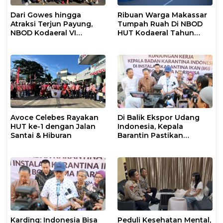
Dari Gowes hingga
Ribuan Warga Makassar
Atraksi Terjun Payung,
Tumpah Ruah Di NBOD
NBOD Kodaeral VI
HUT Kodaeral Tahun
Makassar Berlangsung
2026
Spektakuler
Avoce Celebes Rayakan
Di Balik Ekspor Udang
HUT ke-1 dengan Jalan
Indonesia, Kepala
Santai & Hiburan
Barantin Pastikan
Layanan Karantina
Berjalan Optimal
Karding: Indonesia Bisa
Peduli Kesehatan Mental,