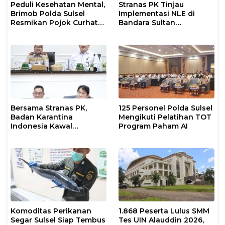
Peduli Kesehatan Mental,
Stranas PK Tinjau
Brimob Polda Sulsel
Implementasi NLE di
Resmikan Pojok Curhat
Bandara Sultan
dengan Layanan
Hasanuddin, Perkuat
Psikolog dan Psikiater
Sinergi Layanan Logistik
Bersama Stranas PK,
125 Personel Polda Sulsel
Badan Karantina
Mengikuti Pelatihan TOT
Indonesia Kawal
Program Paham AI
Implementasi NLE
Komoditas Perikanan
1.868 Peserta Lulus SMM
Segar Sulsel Siap Tembus
Tes UIN Alauddin 2026,