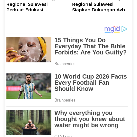
Regional Sulawesi
Regional Sulawesi
Perkuat Edukasi
Siapkan Dukungan Avtur
Keselamatan, IT
untuk Penerbangan Haji
Makassar Gelar Pelatihan
2026 Melalui AFT
Penggunaan APAR untuk
Hasanuddin
Masyarakat