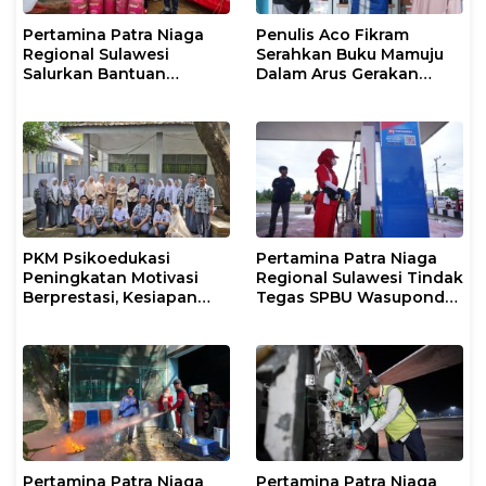
Pertamina Patra Niaga
Penulis Aco Fikram
Regional Sulawesi
Serahkan Buku Mamuju
Salurkan Bantuan
Dalam Arus Gerakan
Tanggap Darurat untuk
DI/TII 1953–1965 ke
Korban Banjir di Kota
Perpusip Sulbar
Kendari
PKM Psikoedukasi
Pertamina Patra Niaga
Peningkatan Motivasi
Regional Sulawesi Tindak
Berprestasi, Kesiapan
Tegas SPBU Wasuponda,
Karier, serta Pencegahan
Hentikan Sementara
Kenakalan Remaja dan
Penyaluran Biosolar
Perilaku Bullying pada
Siswa
Pertamina Patra Niaga
Pertamina Patra Niaga