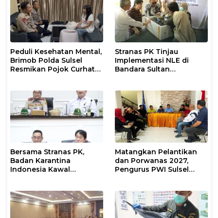
Peduli Kesehatan Mental,
Stranas PK Tinjau
Brimob Polda Sulsel
Implementasi NLE di
Resmikan Pojok Curhat
Bandara Sultan
dengan Layanan
Hasanuddin, Perkuat
Psikolog dan Psikiater
Sinergi Layanan Logistik
Bersama Stranas PK,
Matangkan Pelantikan
Badan Karantina
dan Porwanas 2027,
Indonesia Kawal
Pengurus PWI Sulsel
Implementasi NLE
2026–2031 Gelar Rapat
Perdana