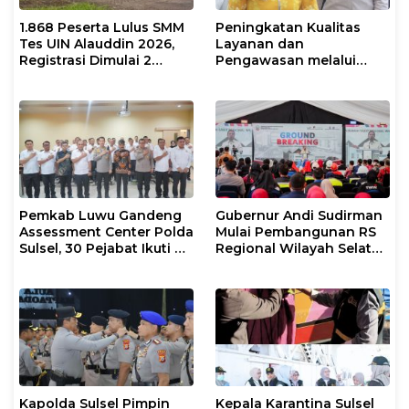
1.868 Peserta Lulus SMM
Peningkatan Kualitas
Tes UIN Alauddin 2026,
Layanan dan
Registrasi Dimulai 2
Pengawasan melalui
Agustus
Evaluasi Operasional
Tindakan Karantina
Hewan
Pemkab Luwu Gandeng
Gubernur Andi Sudirman
Assessment Center Polda
Mulai Pembangunan RS
Sulsel, 30 Pejabat Ikuti Uji
Regional Wilayah Selatan
Kompetensi Berbasis
di Gowa, Target
Merit System
Rampung 2027
Kapolda Sulsel Pimpin
Kepala Karantina Sulsel