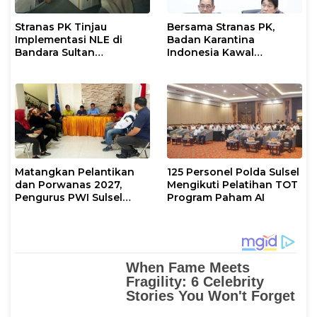
Stranas PK Tinjau
Bersama Stranas PK,
Implementasi NLE di
Badan Karantina
Bandara Sultan
Indonesia Kawal
Hasanuddin, Perkuat
Implementasi NLE
Sinergi Layanan Logistik
Matangkan Pelantikan
125 Personel Polda Sulsel
dan Porwanas 2027,
Mengikuti Pelatihan TOT
Pengurus PWI Sulsel
Program Paham AI
2026–2031 Gelar Rapat
Perdana