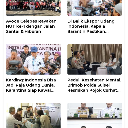
Avoce Celebes Rayakan
Di Balik Ekspor Udang
HUT ke-1 dengan Jalan
Indonesia, Kepala
Santai & Hiburan
Barantin Pastikan
Layanan Karantina
Berjalan Optimal
Karding: Indonesia Bisa
Peduli Kesehatan Mental,
Jadi Raja Udang Dunia,
Brimob Polda Sulsel
Karantina Siap Kawal
Resmikan Pojok Curhat
Ekspor
dengan Layanan
Psikolog dan Psikiater