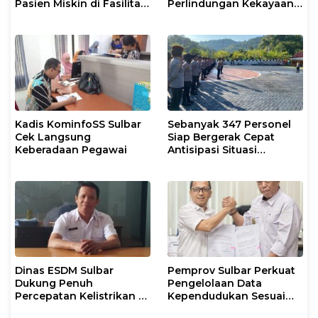
Pasien Miskin di Fasilitas
Perlindungan Kekayaan
Pelayanan Kesehatan
Intelektual
Kadis KominfoSS Sulbar
Sebanyak 347 Personel
Cek Langsung
Siap Bergerak Cepat
Keberadaan Pegawai
Antisipasi Situasi
Kamtibmas di Sulbar
Dinas ESDM Sulbar
Pemprov Sulbar Perkuat
Dukung Penuh
Pengelolaan Data
Percepatan Kelistrikan di
Kependudukan Sesuai
WP Pesisir Barat Pulau
Permendagri 17 Tahun