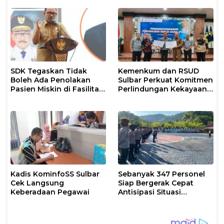
Berlangsung Kondusif
SDK Tegaskan Tidak
Kemenkum dan RSUD
Boleh Ada Penolakan
Sulbar Perkuat Komitmen
Pasien Miskin di Fasilitas
Perlindungan Kekayaan
Pelayanan Kesehatan
Intelektual
Kadis KominfoSS Sulbar
Sebanyak 347 Personel
Cek Langsung
Siap Bergerak Cepat
Keberadaan Pegawai
Antisipasi Situasi
Kamtibmas di Sulbar