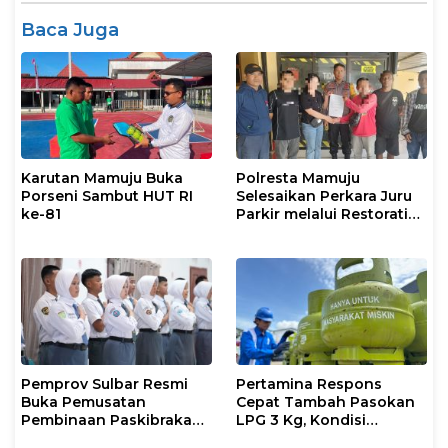
Baca Juga
Karutan Mamuju Buka
Polresta Mamuju
Porseni Sambut HUT RI
Selesaikan Perkara Juru
ke-81
Parkir melalui Restorative
Justice
Pemprov Sulbar Resmi
Pertamina Respons
Buka Pemusatan
Cepat Tambah Pasokan
Pembinaan Paskibraka
LPG 3 Kg, Kondisi
2026
Penyaluran di Sulsel