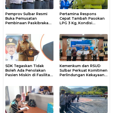
Pemprov Sulbar Resmi
Pertamina Respons
Buka Pemusatan
Cepat Tambah Pasokan
Pembinaan Paskibraka
LPG 3 Kg, Kondisi
2026
Penyaluran di Sulsel
Berlangsung Kondusif
SDK Tegaskan Tidak
Kemenkum dan RSUD
Boleh Ada Penolakan
Sulbar Perkuat Komitmen
Pasien Miskin di Fasilitas
Perlindungan Kekayaan
Pelayanan Kesehatan
Intelektual