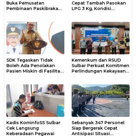
Buka Pemusatan
Cepat Tambah Pasokan
Pembinaan Paskibraka
LPG 3 Kg, Kondisi
2026
Penyaluran di Sulsel
Berlangsung Kondusif
SDK Tegaskan Tidak
Kemenkum dan RSUD
Boleh Ada Penolakan
Sulbar Perkuat Komitmen
Pasien Miskin di Fasilitas
Perlindungan Kekayaan
Pelayanan Kesehatan
Intelektual
Kadis KominfoSS Sulbar
Sebanyak 347 Personel
Cek Langsung
Siap Bergerak Cepat
Keberadaan Pegawai
Antisipasi Situasi