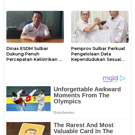
Kamtibmas di Sulbar
Dinas ESDM Sulbar
Pemprov Sulbar Perkuat
Dukung Penuh
Pengelolaan Data
Percepatan Kelistrikan di
Kependudukan Sesuai
WP Pesisir Barat Pulau
Permendagri 17 Tahun
Karampuang
2023