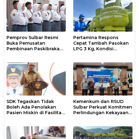
Pemprov Sulbar Resmi
Pertamina Respons
Buka Pemusatan
Cepat Tambah Pasokan
Pembinaan Paskibraka
LPG 3 Kg, Kondisi
2026
Penyaluran di Sulsel
Berlangsung Kondusif
SDK Tegaskan Tidak
Kemenkum dan RSUD
Boleh Ada Penolakan
Sulbar Perkuat Komitmen
Pasien Miskin di Fasilitas
Perlindungan Kekayaan
Pelayanan Kesehatan
Intelektual