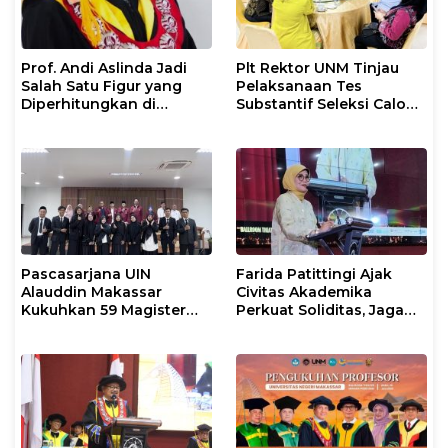
Prof. Andi Aslinda Jadi
Plt Rektor UNM Tinjau
Salah Satu Figur yang
Pelaksanaan Tes
Diperhitungkan di
Substantif Seleksi Calon
Pemilihan Rektor UNM
Mahasiswa PPG
2026–2030
Gelombang II 2026
Pascasarjana UIN
Farida Patittingi Ajak
Alauddin Makassar
Civitas Akademika
Kukuhkan 59 Magister
Perkuat Soliditas, Jaga
Baru dalam Yudisium
Keutuhan UNM di Segala
Khusus
Tantangan