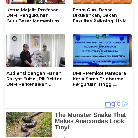
Ketua Majelis Profesor
Enam Guru Besar
UNM: Pengukuhan 11
Dikukuhkan, Dekan
Guru Besar Momentum
Fakultas Psikologi UNM
Perkuat Tradisi Akademik
Sampaikan Apresiasi
Khusus
Audiensi dengan Harian
UMI – Pemkot Parepare
Rakyat Sulsel, Plt Rektor
Kerja Sama Tridharma
UNM Perkenalkan
Perguruan Tinggi,
Gerakan “Mapaccing
Walikota: UMI Aktif
UNM”
Bangun SDM Berkualitas
di Daerah