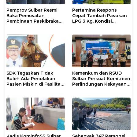
Pemprov Sulbar Resmi
Pertamina Respons
Buka Pemusatan
Cepat Tambah Pasokan
Pembinaan Paskibraka
LPG 3 Kg, Kondisi
2026
Penyaluran di Sulsel
Berlangsung Kondusif
SDK Tegaskan Tidak
Kemenkum dan RSUD
Boleh Ada Penolakan
Sulbar Perkuat Komitmen
Pasien Miskin di Fasilitas
Perlindungan Kekayaan
Pelayanan Kesehatan
Intelektual
Kadis KominfoSS Sulbar
Sebanyak 347 Personel