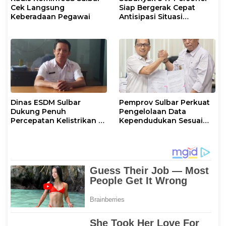
Cek Langsung
Siap Bergerak Cepat
Keberadaan Pegawai
Antisipasi Situasi
Kamtibmas di Sulbar
Dinas ESDM Sulbar
Pemprov Sulbar Perkuat
Dukung Penuh
Pengelolaan Data
Percepatan Kelistrikan di
Kependudukan Sesuai
WP Pesisir Barat Pulau
Permendagri 17 Tahun
Karampuang
2023