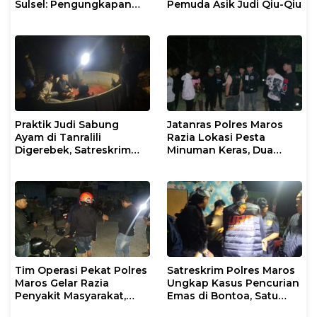
Sulsel: Pengungkapan
Pemuda Asik Judi Qiu-Qiu
Kasus TPPO dan
Eksploitasi Anak di Dua
Wilayah
Praktik Judi Sabung
Jatanras Polres Maros
Ayam di Tanralili
Razia Lokasi Pesta
Digerebek, Satreskrim
Minuman Keras, Dua
Polres Maros Sita
Orang Diamankan
Sejumlah Barang Bukti
Karena Kedapatan Bawa
Busur Pemanah
Tim Operasi Pekat Polres
Satreskrim Polres Maros
Maros Gelar Razia
Ungkap Kasus Pencurian
Penyakit Masyarakat,
Emas di Bontoa, Satu
Pemuda Bawa Sajam
Pelaku Ditangkap