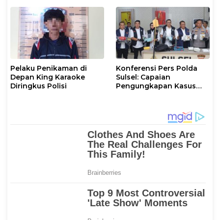
Diamankan Polisi
Pelaku Penikaman di
Konferensi Pers Polda
Depan King Karaoke
Sulsel: Capaian
Diringkus Polisi
Pengungkapan Kasus
Ditreskrimum,
Ditresnarkoba, dan Ditres
PPA PPO