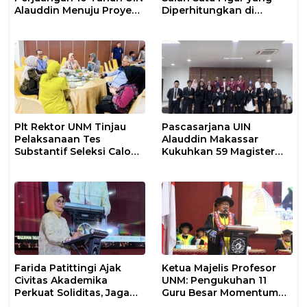
Alauddin Menuju Proyek
Diperhitungkan di
IsDB Senilai Rp1 Triliun
Pemilihan Rektor UNM
2026–2030
Plt Rektor UNM Tinjau
Pascasarjana UIN
Pelaksanaan Tes
Alauddin Makassar
Substantif Seleksi Calon
Kukuhkan 59 Magister
Mahasiswa PPG
Baru dalam Yudisium
Gelombang II 2026
Khusus
Farida Patittingi Ajak
Ketua Majelis Profesor
Civitas Akademika
UNM: Pengukuhan 11
Perkuat Soliditas, Jaga
Guru Besar Momentum
Keutuhan UNM di Segala
Perkuat Tradisi Akademik