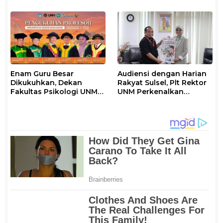
Tantangan
Enam Guru Besar
Audiensi dengan Harian
Dikukuhkan, Dekan
Rakyat Sulsel, Plt Rektor
Fakultas Psikologi UNM
UNM Perkenalkan
Sampaikan Apresiasi
Gerakan “Mapaccing
Khusus
UNM”