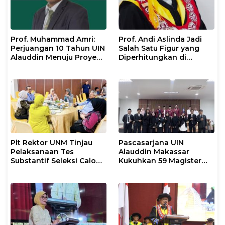
Prof. Muhammad Amri:
Prof. Andi Aslinda Jadi
Perjuangan 10 Tahun UIN
Salah Satu Figur yang
Alauddin Menuju Proyek
Diperhitungkan di
IsDB Senilai Rp1 Triliun
Pemilihan Rektor UNM
2026–2030
Plt Rektor UNM Tinjau
Pascasarjana UIN
Pelaksanaan Tes
Alauddin Makassar
Substantif Seleksi Calon
Kukuhkan 59 Magister
Mahasiswa PPG
Baru dalam Yudisium
Gelombang II 2026
Khusus