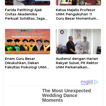
Farida Patittingi Ajak
Ketua Majelis Profesor
Civitas Akademika
UNM: Pengukuhan 11
Perkuat Soliditas, Jaga
Guru Besar Momentum
Keutuhan UNM di Segala
Perkuat Tradisi Akademik
Tantangan
Enam Guru Besar
Audiensi dengan Harian
Dikukuhkan, Dekan
Rakyat Sulsel, Plt Rektor
Fakultas Psikologi UNM
UNM Perkenalkan
Sampaikan Apresiasi
Gerakan “Mapaccing
Khusus
UNM”