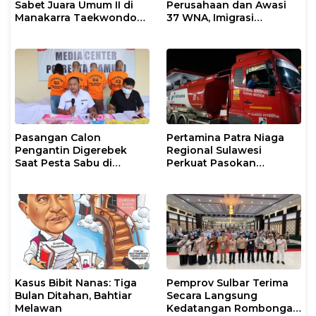
Sabet Juara Umum II di
Perusahaan dan Awasi
Manakarra Taekwondo
37 WNA, Imigrasi
Festival VI 2026
Makassar Gelar Operasi
Mandiri di Maros dan
Pangkep
Pasangan Calon
Pertamina Patra Niaga
Pengantin Digerebek
Regional Sulawesi
Saat Pesta Sabu di
Perkuat Pasokan
Mamuju
Biosolar dan Pengaturan
Layanan di SPBU Maros
Kasus Bibit Nanas: Tiga
Pemprov Sulbar Terima
Bulan Ditahan, Bahtiar
Secara Langsung
Melawan
Kedatangan Rombongan