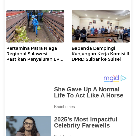
Jamaah Hahi Kloter UPG
12
Pertamina Patra Niaga
Bapenda Dampingi
Regional Sulawesi
Kunjungan Kerja Komisi II
Pastikan Penyaluran LPG
DPRD Sulbar ke Sulsel
3 Kg di Sidrap Berjalan
Normal dan Tambah
Pasokan Selama Periode
Hari Raya Idul adha