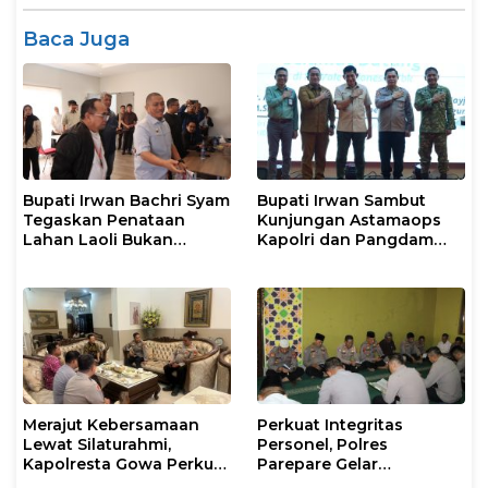
Baca Juga
Bupati Irwan Bachri Syam
Bupati Irwan Sambut
Tegaskan Penataan
Kunjungan Astamaops
Lahan Laoli Bukan
Kapolri dan Pangdam
Konflik Agraria
XIV/Hasanuddin di Luwu
Timur
Merajut Kebersamaan
Perkuat Integritas
Lewat Silaturahmi,
Personel, Polres
Kapolresta Gowa Perkuat
Parepare Gelar
Sinergi dengan Tokoh
Pembinaan Rohani dan