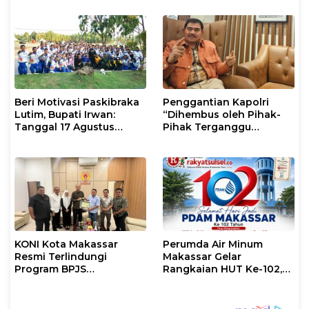
Masyarakat
Mental
Beri Motivasi Paskibraka
Penggantian Kapolri
Lutim, Bupati Irwan:
“Dihembus oleh Pihak-
Tanggal 17 Agustus
Pihak Terganggu
Kalian Jadi Perhatian
Kenyamanannya”
KONI Kota Makassar
Perumda Air Minum
Resmi Terlindungi
Makassar Gelar
Program BPJS
Rangkaian HUT Ke-102,
Ketenagakerjaan
Perkuat Komitmen
Layani Masyarakat