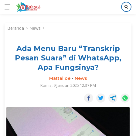
Langsung
ke
Beranda
News
konten
Ada Menu Baru “Transkrip
Pesan Suara” di WhatsApp,
Apa Fungsinya?
Mattalioe
-
News
Kamis, 9 Januari 2025 12:37 PM