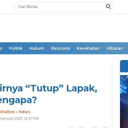
o
Politik
Hukum
Ekonomi
Kesehatan
Hiburan
rnya “Tutup” Lapak,
engapa?
ttalioe
-
News
9 Januari 2025 12:37 PM