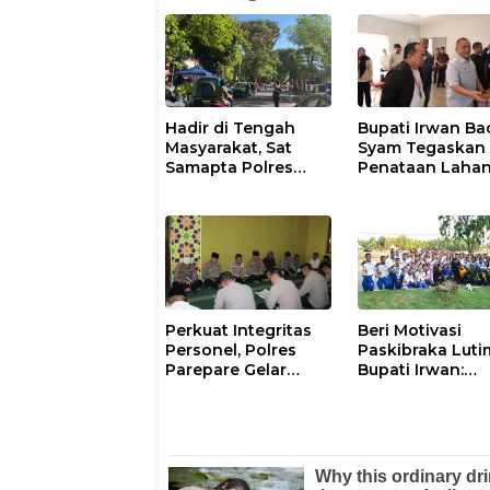
Hadir di Tengah
Bupati Irwan Ba
Masyarakat, Sat
Syam Tegaskan
Samapta Polres
Penataan Laha
Parepare
Laoli Bukan Konf
Gencarkan Patroli
Agraria
Pagi
Perkuat Integritas
Beri Motivasi
Personel, Polres
Paskibraka Luti
Parepare Gelar
Bupati Irwan:
Pembinaan Rohani
Tanggal 17 Agus
dan Mental
Kalian Jadi
Perhatian