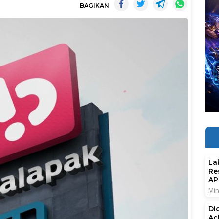
BAGIKAN
La
Re
AP
Min
Di
Ac