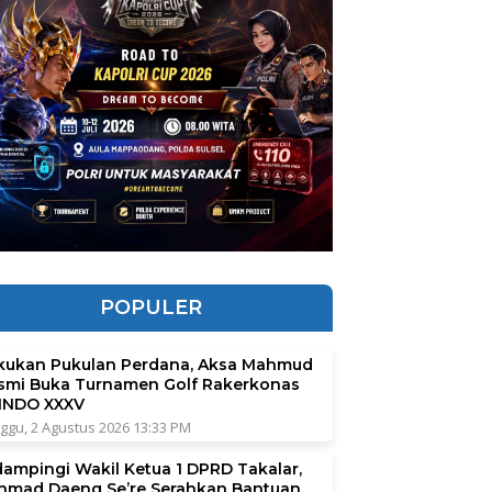
POPULER
kukan Pukulan Perdana, Aksa Mahmud
smi Buka Turnamen Golf Rakerkonas
INDO XXXV
ggu, 2 Agustus 2026 13:33 PM
dampingi Wakil Ketua 1 DPRD Takalar,
hmad Daeng Se’re Serahkan Bantuan