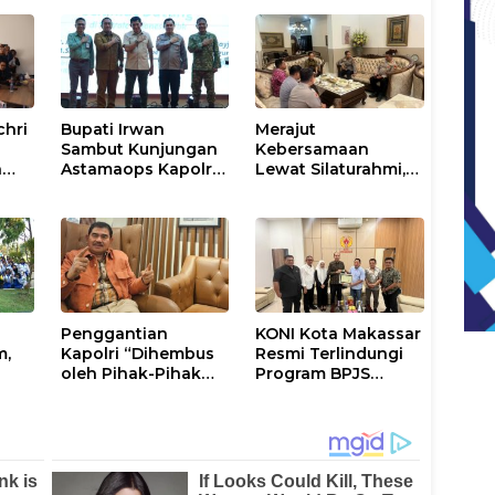
chri
Bupati Irwan
Merajut
Sambut Kunjungan
Kebersamaan
n
Astamaops Kapolri
Lewat Silaturahmi,
lik
dan Pangdam
Kapolresta Gowa
XIV/Hasanuddin di
Perkuat Sinergi
Luwu Timur
dengan Tokoh
Masyarakat
Penggantian
KONI Kota Makassar
m,
Kapolri “Dihembus
Resmi Terlindungi
oleh Pihak-Pihak
Program BPJS
tus
Terganggu
Ketenagakerjaan
Kenyamanannya”