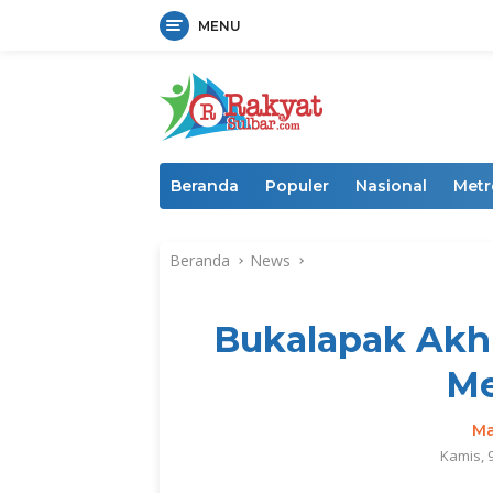
MENU
Langsung
ke
konten
Beranda
Populer
Nasional
Metr
Beranda
News
Bukalapak Akhi
M
Ma
Kamis, 