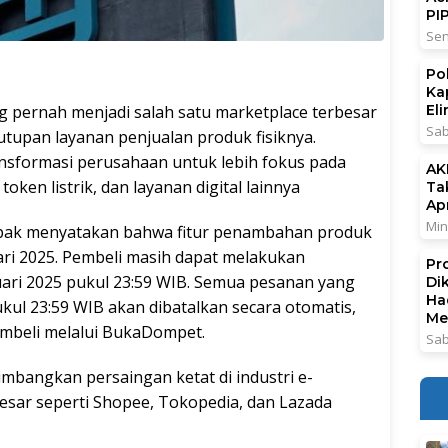
PI
Sen
Po
Ka
g pernah menjadi salah satu marketplace terbesar
El
Sab
tupan layanan penjualan produk fisiknya.
ansformasi perusahaan untuk lebih fokus pada
AK
token listrik, dan layanan digital lainnya
Ta
Ap
Min
ak menyatakan bahwa fitur penambahan produk
ari 2025. Pembeli masih dapat melakukan
Pr
uari 2025 pukul 23:59 WIB. Semua pesanan yang
Di
Ha
kul 23:59 WIB akan dibatalkan secara otomatis,
Me
mbeli melalui BukaDompet.
Sab
imbangkan persaingan ketat di industri e-
esar seperti Shopee, Tokopedia, dan Lazada