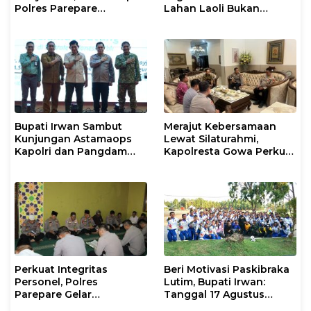
Polres Parepare
Lahan Laoli Bukan
Gencarkan Patroli Pagi
Konflik Agraria
Bupati Irwan Sambut
Merajut Kebersamaan
Kunjungan Astamaops
Lewat Silaturahmi,
Kapolri dan Pangdam
Kapolresta Gowa Perkuat
XIV/Hasanuddin di Luwu
Sinergi dengan Tokoh
Timur
Masyarakat
Perkuat Integritas
Beri Motivasi Paskibraka
Personel, Polres
Lutim, Bupati Irwan:
Parepare Gelar
Tanggal 17 Agustus
Pembinaan Rohani dan
Kalian Jadi Perhatian