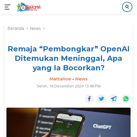
Langsung
ke
Beranda
News
konten
Remaja “Pembongkar” OpenAI
Ditemukan Meninggal, Apa
yang Ia Bocorkan?
Mattalioe
-
News
Senin, 16 Desember 2024 13:48 PM