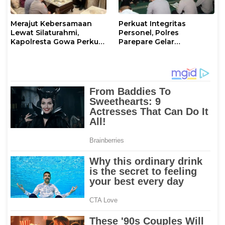
Merajut Kebersamaan
Perkuat Integritas
Lewat Silaturahmi,
Personel, Polres
Kapolresta Gowa Perkuat
Parepare Gelar
Sinergi dengan Tokoh
Pembinaan Rohani dan
Masyarakat
Mental