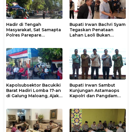
Hadir di Tengah
Bupati Irwan Bachri Syam
Masyarakat, Sat Samapta
Tegaskan Penataan
Polres Parepare
Lahan Laoli Bukan
Gencarkan Patroli Pagi
Konflik Agraria
Kapolsubsektor Bacukiki
Bupati Irwan Sambut
Barat Hadiri Lomba 17-an
Kunjungan Astamaops
di Galung Maloang, Ajak
Kapolri dan Pangdam
Warga Jaga Kamtibmas
XIV/Hasanuddin di Luwu
Timur