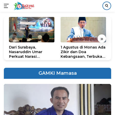
Langsung
ke
konten
«
»
Dari Surabaya,
1 Agustus di Monas Ada
H
Nasaruddin Umar
Zikir dan Doa
G
Perkuat Narasi
Kebangsaan, Terbuka
S
Persatuan dan
untuk Umum
R
Kepemimpinan Umat
R
K
GAMKI Mamasa
N