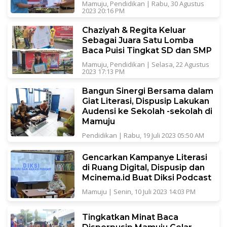
Mamuju
,
Pendidikan
|
Rabu, 30 Agustus
2023 20:16 PM
Chaziyah & Regita Keluar
Sebagai Juara Satu Lomba
Baca Puisi Tingkat SD dan SMP
Mamuju
,
Pendidikan
|
Selasa, 22 Agustus
2023 17:13 PM
Bangun Sinergi Bersama dalam
Giat Literasi, Dispusip Lakukan
Audensi ke Sekolah -sekolah di
Mamuju
Pendidikan
|
Rabu, 19 Juli 2023 05:50 AM
Gencarkan Kampanye Literasi
di Ruang Digital, Dispusip dan
Mcinema.id Buat Diksi Podcast
Mamuju
|
Senin, 10 Juli 2023 14:03 PM
Tingkatkan Minat Baca