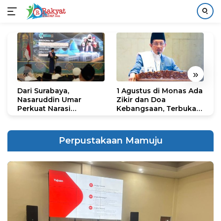
Langsung
ke
konten
«
»
Dari Surabaya,
1 Agustus di Monas Ada
H
Nasaruddin Umar
Zikir dan Doa
G
Perkuat Narasi
Kebangsaan, Terbuka
S
Persatuan dan
untuk Umum
R
Kepemimpinan Umat
R
K
Perpustakaan Mamuju
N