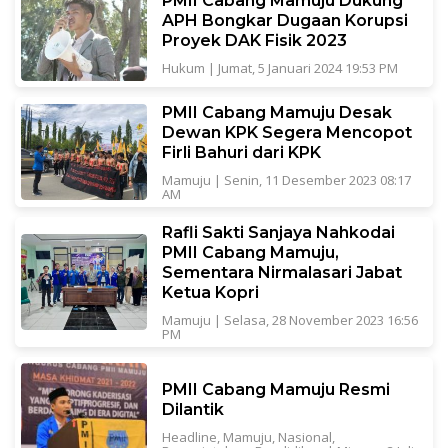
PMII Cabang Mamuju Dukung
APH Bongkar Dugaan Korupsi
Proyek DAK Fisik 2023
Hukum
|
Jumat, 5 Januari 2024 19:53 PM
PMII Cabang Mamuju Desak
Dewan KPK Segera Mencopot
Firli Bahuri dari KPK
Mamuju
|
Senin, 11 Desember 2023 08:17
AM
Rafli Sakti Sanjaya Nahkodai
PMII Cabang Mamuju,
Sementara Nirmalasari Jabat
Ketua Kopri
Mamuju
|
Selasa, 28 November 2023 16:56
PM
PMII Cabang Mamuju Resmi
Dilantik
Headline
,
Mamuju
,
Nasional
,