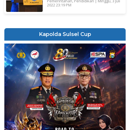
Pemerintahan
,
Pendidikan
|
Minggu, 3 Juli
2022 23:19 PM
Kapolda Sulsel Cup