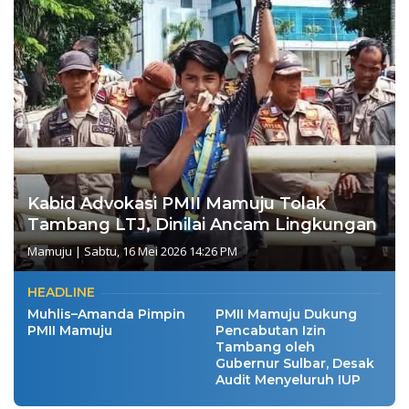
Kabid Advokasi PMII Mamuju Tolak
Tambang LTJ, Dinilai Ancam Lingkungan
Mamuju
|
Sabtu, 16 Mei 2026 14:26 PM
HEADLINE
Muhlis–Amanda Pimpin
PMII Mamuju Dukung
PMII Mamuju
Pencabutan Izin
Tambang oleh
Gubernur Sulbar, Desak
Audit Menyeluruh IUP