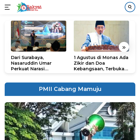
Langsung
ke
konten
«
»
Dari Surabaya,
1 Agustus di Monas Ada
H
Nasaruddin Umar
Zikir dan Doa
G
Perkuat Narasi
Kebangsaan, Terbuka
S
Persatuan dan
untuk Umum
R
Kepemimpinan Umat
R
K
PMII Cabang Mamuju
N