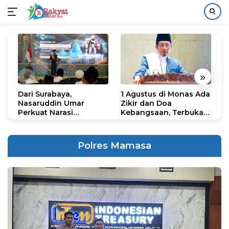
Langsung
ke
konten
«
»
Dari Surabaya,
1 Agustus di Monas Ada
H
Nasaruddin Umar
Zikir dan Doa
G
Perkuat Narasi
Kebangsaan, Terbuka
S
Persatuan dan
untuk Umum
R
Kepemimpinan Umat
R
K
Polres Mamasa
N