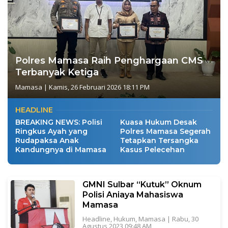
Polres Mamasa Raih Penghargaan CMS
Terbanyak Ketiga
Mamasa
|
Kamis, 26 Februari 2026 18:11 PM
HEADLINE
BREAKING NEWS: Polisi
Kuasa Hukum Desak
Ringkus Ayah yang
Polres Mamasa Segerah
Rudapaksa Anak
Tetapkan Tersangka
Kandungnya di Mamasa
Kasus Pelecehan
GMNI Sulbar “Kutuk” Oknum
Polisi Aniaya Mahasiswa
Mamasa
Headline
,
Hukum
,
Mamasa
|
Rabu, 30
Agustus 2023 09:48 AM