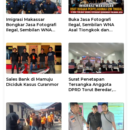
Imigrasi Makassar
Buka Jasa Fotografi
Bongkar Jasa Fotografi
Ilegal, Sembilan WNA
Ilegal, Sembilan WNA
Asal Tiongkok dan
Ditangkap Diduga
Malaysia Diamankan
Salahgunakan Izin
Petugas Imigrasi
Tinggal
Makassar
Sales Bank di Mamuju
Surat Penetapan
Diciduk Kasus Curanmor
Tersangka Anggota
DPRD Torut Beredar,
Polresta Mamuju
Tegaskan Masih
Berstatus Saksi