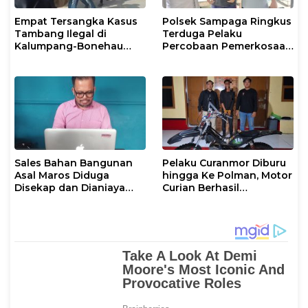
Empat Tersangka Kasus
Polsek Sampaga Ringkus
Tambang Ilegal di
Terduga Pelaku
Kalumpang-Bonehau
Percobaan Pemerkosaan
Resmi Ditahan Polresta
Anak Tiri
Mamuju
Sales Bahan Bangunan
Pelaku Curanmor Diburu
Asal Maros Diduga
hingga Ke Polman, Motor
Disekap dan Dianiaya
Curian Berhasil
Pengusaha
Diamankan