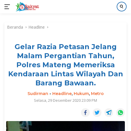
Langsung
ke
Beranda
Headline
konten
Gelar Razia Petasan Jelang
Malam Pergantian Tahun,
Polres Mateng Memeriksa
Kendaraan Lintas Wilayah Dan
Barang Bawaan.
Sudirman
-
Headline
,
Hukum
,
Metro
Selasa, 29 Desember 2020 23:09 PM