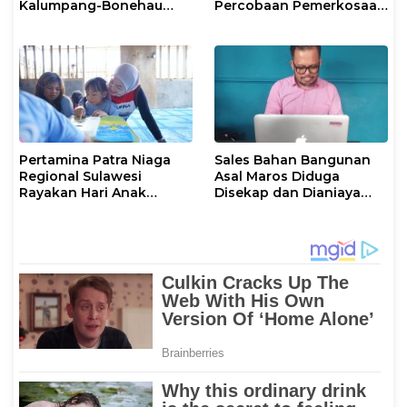
Kalumpang-Bonehau
Percobaan Pemerkosaan
Resmi Ditahan Polresta
Anak Tiri
Mamuju
Pertamina Patra Niaga
Sales Bahan Bangunan
Regional Sulawesi
Asal Maros Diduga
Rayakan Hari Anak
Disekap dan Dianiaya
Nasional Melalui Rumah
Pengusaha
Anak Pesisir, Ruang
Tumbuh Generasi
Penjaga Pesisir