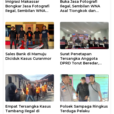
Imigrasi Makassar
Buka Jasa Fotografi
Bongkar Jasa Fotografi
Ilegal, Sembilan WNA
Ilegal, Sembilan WNA
Asal Tiongkok dan
Ditangkap Diduga
Malaysia Diamankan
Salahgunakan Izin
Petugas Imigrasi
Tinggal
Makassar
Sales Bank di Mamuju
Surat Penetapan
Diciduk Kasus Curanmor
Tersangka Anggota
DPRD Torut Beredar,
Polresta Mamuju
Tegaskan Masih
Berstatus Saksi
Empat Tersangka Kasus
Polsek Sampaga Ringkus
Tambang Ilegal di
Terduga Pelaku