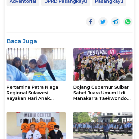
Adventorial
DPRD Pasangkayu
Pasangkayu
Baca Juga
Pertamina Patra Niaga
Dojang Gubernur Sulbar
Regional Sulawesi
Sabet Juara Umum II di
Rayakan Hari Anak
Manakarra Taekwondo
Nasional Melalui Rumah
Festival VI 2026
Anak Pesisir, Ruang
Tumbuh Generasi
Penjaga Pesisir