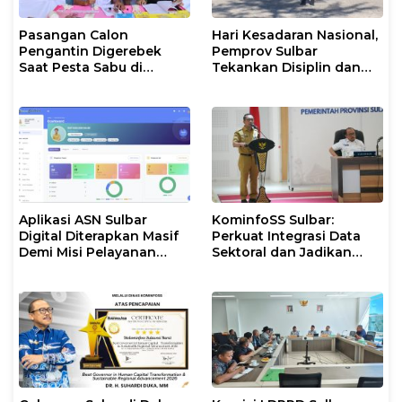
Pasangan Calon
Hari Kesadaran Nasional,
Pengantin Digerebek
Pemprov Sulbar
Saat Pesta Sabu di
Tekankan Disiplin dan
Mamuju
Percepatan Program
Aplikasi ASN Sulbar
KominfoSS Sulbar:
Digital Diterapkan Masif
Perkuat Integrasi Data
Demi Misi Pelayanan
Sektoral dan Jadikan
Publik Gubernur
Data Statistik BPS
Sebagai Pijakan Program