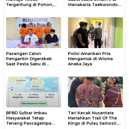
Tergantung di Pohon,
Manakarra Taekwondo
Polisi Lakukan Olah TKP
Festival VI 2026
dan Evakuasi
Pasangan Calon
Polisi Amankan Pria
Pengantin Digerebek
Mengamuk di Wisma
Saat Pesta Sabu di
Aneka Jaya
Mamuju
BPBD Sulbar Imbau
Tari Kecak Nusantara
Masyarakat Tetap
Meriahkan Trail Of The
Tenang Pascagempa
Kings di Pulau Samosir,
M6,7 di Palu
Sulawesi Barat Perankan