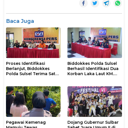
Baca Juga
Proses Identifikasi
Biddokkes Polda Sulsel
Berlanjut, Biddokkes
Berhasil Identifikasi Dua
Polda Sulsel Terima Satu
Korban Laka Laut KM.
Jenazah Korban Laka
Nurul Salsa
Laut KM Nurul Salsa
Pegawai Kemenag
Dojang Gubernur Sulbar
Mamuju Tewas
Sabet Juara Umum II di