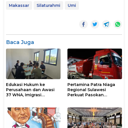
Makassar
Silaturahmi
Umi
Baca Juga
Edukasi Hukum ke
Pertamina Patra Niaga
Perusahaan dan Awasi
Regional Sulawesi
37 WNA, Imigrasi
Perkuat Pasokan
Makassar Gelar Operasi
Biosolar dan Pengaturan
Mandiri di Maros dan
Layanan di SPBU Maros
Pangkep