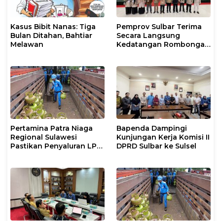
Kasus Bibit Nanas: Tiga
Pemprov Sulbar Terima
Bulan Ditahan, Bahtiar
Secara Langsung
Melawan
Kedatangan Rombongan
Jamaah Hahi Kloter UPG
12
Pertamina Patra Niaga
Bapenda Dampingi
Regional Sulawesi
Kunjungan Kerja Komisi II
Pastikan Penyaluran LPG
DPRD Sulbar ke Sulsel
3 Kg di Sidrap Berjalan
Normal dan Tambah
Pasokan Selama Periode
Hari Raya Idul adha