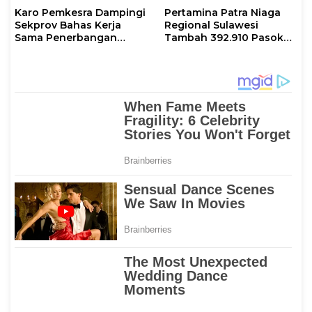
Karo Pemkesra Dampingi
Pertamina Patra Niaga
Sekprov Bahas Kerja
Regional Sulawesi
Sama Penerbangan
Tambah 392.910 Pasokan
dengan Pemprov Sulsel
LPG 3 Kg Selama Libur
Kenaikan Yesus Kristus
dan Long Weekend