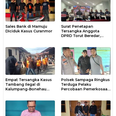
Sales Bank di Mamuju
Surat Penetapan
Diciduk Kasus Curanmor
Tersangka Anggota
DPRD Torut Beredar,
Polresta Mamuju
Tegaskan Masih
Berstatus Saksi
Empat Tersangka Kasus
Polsek Sampaga Ringkus
Tambang Ilegal di
Terduga Pelaku
Kalumpang-Bonehau
Percobaan Pemerkosaan
Resmi Ditahan Polresta
Anak Tiri
Mamuju