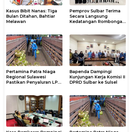
Kasus Bibit Nanas: Tiga
Pemprov Sulbar Terima
Bulan Ditahan, Bahtiar
Secara Langsung
Melawan
Kedatangan Rombongan
Jamaah Hahi Kloter UPG
12
Pertamina Patra Niaga
Bapenda Dampingi
Regional Sulawesi
Kunjungan Kerja Komisi II
Pastikan Penyaluran LPG
DPRD Sulbar ke Sulsel
3 Kg di Sidrap Berjalan
Normal dan Tambah
Pasokan Selama Periode
Hari Raya Idul adha