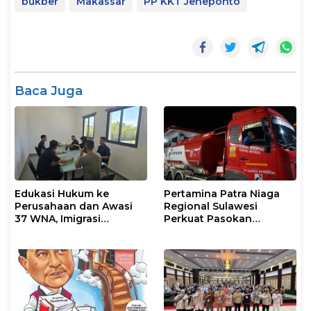
bukber
Makassar
PP KKT Jeneponto
Baca Juga
Edukasi Hukum ke
Pertamina Patra Niaga
Perusahaan dan Awasi
Regional Sulawesi
37 WNA, Imigrasi
Perkuat Pasokan
Makassar Gelar Operasi
Biosolar dan Pengaturan
Mandiri di Maros dan
Layanan di SPBU Maros
Pangkep