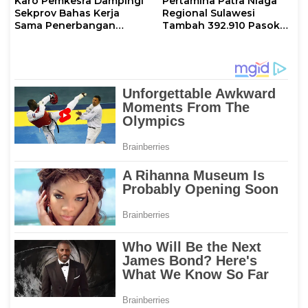
Karo Pemkesra Dampingi
Pertamina Patra Niaga
Sekprov Bahas Kerja
Regional Sulawesi
Sama Penerbangan
Tambah 392.910 Pasokan
dengan Pemprov Sulsel
LPG 3 Kg Selama Libur
Kenaikan Yesus Kristus
dan Long Weekend