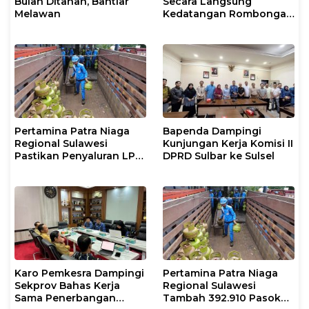
Bulan Ditahan, Bahtiar
Secara Langsung
Melawan
Kedatangan Rombongan
Jamaah Hahi Kloter UPG
12
Pertamina Patra Niaga
Bapenda Dampingi
Regional Sulawesi
Kunjungan Kerja Komisi II
Pastikan Penyaluran LPG
DPRD Sulbar ke Sulsel
3 Kg di Sidrap Berjalan
Normal dan Tambah
Pasokan Selama Periode
Hari Raya Idul adha
Karo Pemkesra Dampingi
Pertamina Patra Niaga
Sekprov Bahas Kerja
Regional Sulawesi
Sama Penerbangan
Tambah 392.910 Pasokan