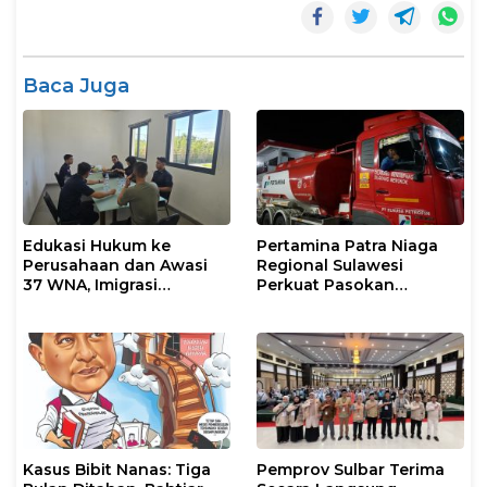
Baca Juga
Edukasi Hukum ke
Pertamina Patra Niaga
Perusahaan dan Awasi
Regional Sulawesi
37 WNA, Imigrasi
Perkuat Pasokan
Makassar Gelar Operasi
Biosolar dan Pengaturan
Mandiri di Maros dan
Layanan di SPBU Maros
Pangkep
Kasus Bibit Nanas: Tiga
Pemprov Sulbar Terima