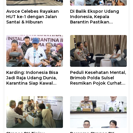
Avoce Celebes Rayakan
Di Balik Ekspor Udang
HUT ke-1 dengan Jalan
Indonesia, Kepala
Santai & Hiburan
Barantin Pastikan
Layanan Karantina
Berjalan Optimal
Karding: Indonesia Bisa
Peduli Kesehatan Mental,
Jadi Raja Udang Dunia,
Brimob Polda Sulsel
Karantina Siap Kawal
Resmikan Pojok Curhat
Ekspor
dengan Layanan
Psikolog dan Psikiater