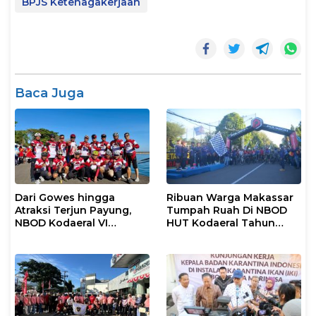
BPJS Ketenagakerjaan
Baca Juga
Dari Gowes hingga
Ribuan Warga Makassar
Atraksi Terjun Payung,
Tumpah Ruah Di NBOD
NBOD Kodaeral VI
HUT Kodaeral Tahun
Makassar Berlangsung
2026
Spektakuler