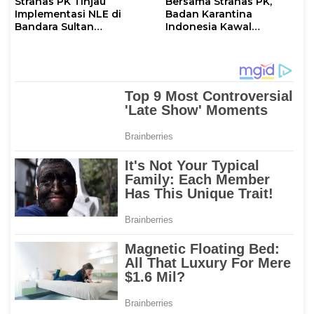
Stranas PK Tinjau
Bersama Stranas PK,
Implementasi NLE di
Badan Karantina
Bandara Sultan
Indonesia Kawal
Hasanuddin, Perkuat
Implementasi NLE
Sinergi Layanan Logistik