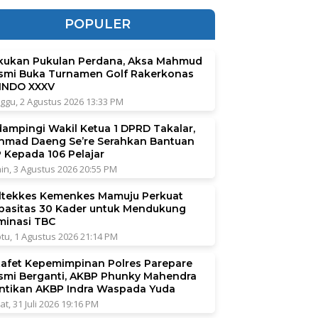
POPULER
kukan Pukulan Perdana, Aksa Mahmud
smi Buka Turnamen Golf Rakerkonas
INDO XXXV
ggu, 2 Agustus 2026 13:33 PM
dampingi Wakil Ketua 1 DPRD Takalar,
hmad Daeng Se’re Serahkan Bantuan
P Kepada 106 Pelajar
in, 3 Agustus 2026 20:55 PM
ltekkes Kemenkes Mamuju Perkuat
pasitas 30 Kader untuk Mendukung
iminasi TBC
tu, 1 Agustus 2026 21:14 PM
tafet Kepemimpinan Polres Parepare
smi Berganti, AKBP Phunky Mahendra
ntikan AKBP Indra Waspada Yuda
at, 31 Juli 2026 19:16 PM