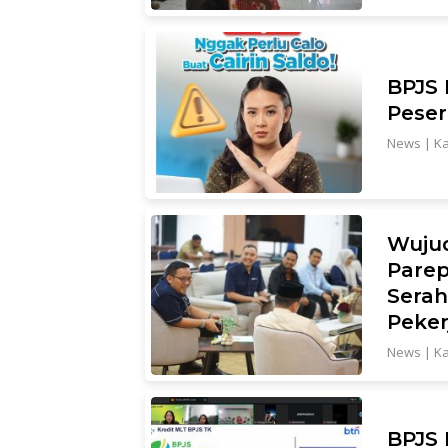
BPJS 
Peser
News
|
Ka
Wujud
Parep
Serah
Peker
News
|
Ka
BPJS 