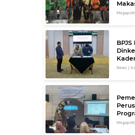
Maka
Megapoli
BPJS 
Dinke
Kade
News
|
Ka
Peme
Perus
Progr
Megapoli