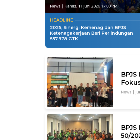
News
|
Kamis, 11 Juni 2026 17:00 PM
HEADLINE
2025, Sinergi Kemenag dan BPJS
Ketenagakerjaan Beri Perlindungan
557.978 GTK
BPJS 
Fokus
News
|
Ju
BPJS 
50/20