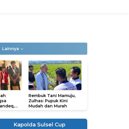
Lainnya
lah
Rembuk Tani Mamuju,
gsa
Zulhas: Pupuk Kini
andeq,
Mudah dan Murah
lbar di
ional
ad 2026
Kapolda Sulsel Cup