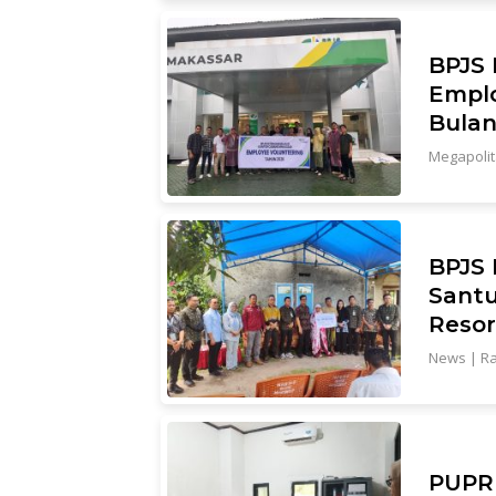
BPJS 
Emplo
Bula
Megapoli
BPJS 
Santu
Reso
News
|
Ra
PUPR 