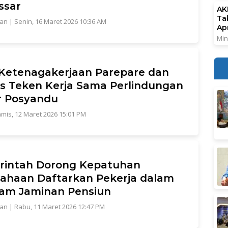
ssar
AK
Ta
tan
|
Senin, 16 Maret 2026 10:36 AM
Ap
Min
Ketenagakerjaan Parepare dan
s Teken Kerja Sama Perlindungan
r Posyandu
mis, 12 Maret 2026 15:01 PM
rintah Dorong Kepatuhan
ahaan Daftarkan Pekerja dalam
am Jaminan Pensiun
tan
|
Rabu, 11 Maret 2026 12:47 PM