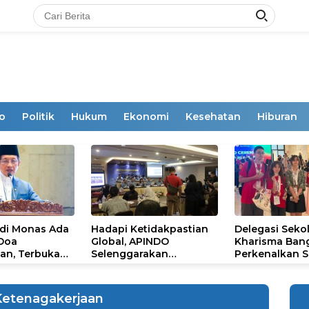
o
Politik
Hukum
Ekonomi
Kesehatan
Hiburan
 di Monas Ada
Hadapi Ketidakpastian
Delegasi Seko
 Doa
Global, APINDO
Kharisma Ban
an, Terbuka
Selenggarakan
Perkenalkan S
mum
Rakerkonas ke-35
Ikon Budaya Su
Rumuskan Agenda
Ajang Internat
Ketahanan Ekonomi
STEAM Olympi
Ketenagakerjaan
Nasional
di Roma