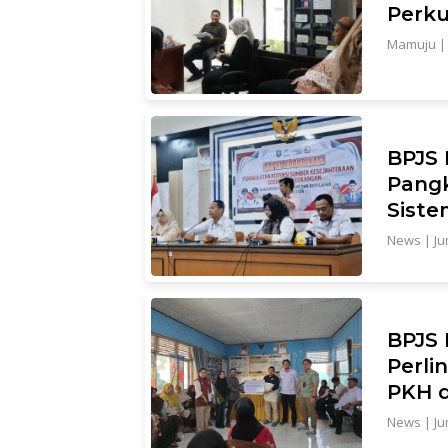
Perku
Mamuju
BPJS 
Pang
Siste
News
|
Ju
BPJS 
Perli
PKH d
News
|
Ju