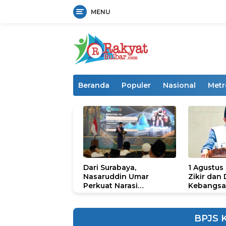
MENU
Langsung
ke
konten
Beranda
Populer
Nasional
Metr
Dari Surabaya,
1 Agustus
Nasaruddin Umar
Zikir dan
Perkuat Narasi
Kebangsa
Persatuan dan
untuk U
Kepemimpinan Umat
BPJS 