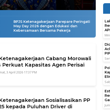
La
BPJS Ketenagakerjaan Parepare Peringati
Re
May Day 2026 dengan Edukasi dan
AP
Kebersamaan Bersama Pekerja
Min
Di
Ac
PI
Ketenagakerjaan Cabang Morowali
Sen
 Perkuat Kapasitas Agen Perisai
Po
Ka
mat, 3 April 2026 17:37 PM
El
Sab
Es
Re
Ketenagakerjaan Sosialisasikan PP
Ga
Jum
25 kepada Puluhan Driver di