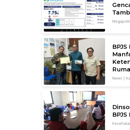
Genca
Tamba
Megapoli
BPJS 
Manfa
Kete
Ruma
News
|
Ka
Dinso
BPJS 
Kesehata