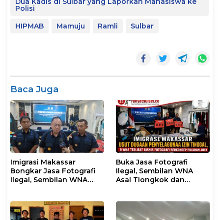
Dua Kadis di Sulbar yang Laporkan Mahasiswa ke
Polisi
HIPMAB
Mamuju
Ramli
Sulbar
Baca Juga
Imigrasi Makassar
Buka Jasa Fotografi
Bongkar Jasa Fotografi
Ilegal, Sembilan WNA
Ilegal, Sembilan WNA
Asal Tiongkok dan
Ditangkap Diduga
Malaysia Diamankan
Salahgunakan Izin
Petugas Imigrasi
Tinggal
Makassar