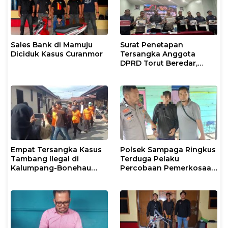
Sales Bank di Mamuju
Surat Penetapan
Diciduk Kasus Curanmor
Tersangka Anggota
DPRD Torut Beredar,
Polresta Mamuju
Tegaskan Masih
Berstatus Saksi
Empat Tersangka Kasus
Polsek Sampaga Ringkus
Tambang Ilegal di
Terduga Pelaku
Kalumpang-Bonehau
Percobaan Pemerkosaan
Resmi Ditahan Polresta
Anak Tiri
Mamuju