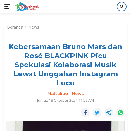
Langsung
ke
Beranda
News
konten
Kebersamaan Bruno Mars dan
Rosé BLACKPINK Picu
Spekulasi Kolaborasi Musik
Lewat Unggahan Instagram
Lucu
Mattalioe
-
News
Jumat, 18 Oktober 2024 11:56 AM