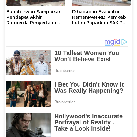
Bupati Irwan Sampaikan
Dihadapan Evaluator
Pendapat Akhir
KemenPAN-RB, Pemkab
Ranperda Penyertaan
Lutim Paparkan SAKIP
Modal Perumdam
dan Capaian Kinerja
Waemami