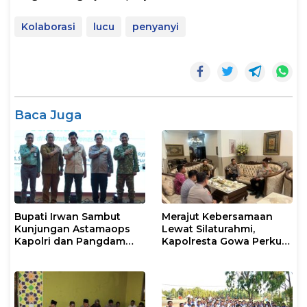
Kolaborasi
lucu
penyanyi
Baca Juga
Bupati Irwan Sambut
Merajut Kebersamaan
Kunjungan Astamaops
Lewat Silaturahmi,
Kapolri dan Pangdam
Kapolresta Gowa Perkuat
XIV/Hasanuddin di Luwu
Sinergi dengan Tokoh
Timur
Masyarakat