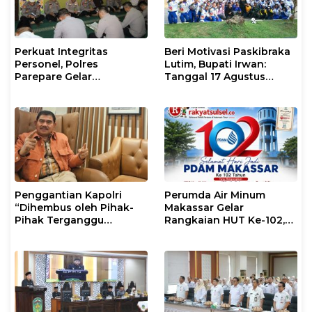
Perkuat Integritas
Beri Motivasi Paskibraka
Personel, Polres
Lutim, Bupati Irwan:
Parepare Gelar
Tanggal 17 Agustus
Pembinaan Rohani dan
Kalian Jadi Perhatian
Mental
Penggantian Kapolri
Perumda Air Minum
“Dihembus oleh Pihak-
Makassar Gelar
Pihak Terganggu
Rangkaian HUT Ke-102,
Kenyamanannya”
Perkuat Komitmen
Layani Masyarakat