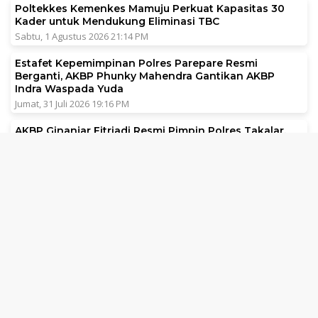
Poltekkes Kemenkes Mamuju Perkuat Kapasitas 30
Kader untuk Mendukung Eliminasi TBC
Sabtu, 1 Agustus 2026 21:14 PM
Estafet Kepemimpinan Polres Parepare Resmi
Berganti, AKBP Phunky Mahendra Gantikan AKBP
Indra Waspada Yuda
Jumat, 31 Juli 2026 19:16 PM
AKBP Ginanjar Fitriadi Resmi Pimpin Polres Takalar,
Harian Rakyat Sulsel Sampaikan Apresiasi
Minggu, 2 Agustus 2026 08:37 AM
NASIONAL
Dari Surabaya, Nasaruddin Umar
Perkuat Narasi Persatuan dan
Kepemimpinan Umat
Minggu, 2 Agustus 2026 19:58 PM
1 Agustus di Monas Ada Zikir dan Doa