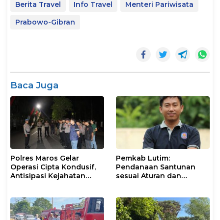
Berita Travel
Info Travel
Menteri Pariwisata
Prabowo-Gibran
Baca Juga
Polres Maros Gelar
Pemkab Lutim:
Operasi Cipta Kondusif,
Pendanaan Santunan
Antisipasi Kejahatan
sesuai Aturan dan
Jalanan dan Penyakit
Prosedur Resmi
Masyarakat