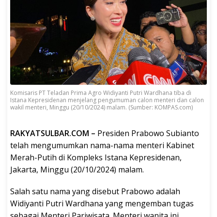
Komisaris PT Teladan Prima Agro Widiyanti Putri Wardhana tiba di
Istana Kepresidenan menjelang pengumuman calon menteri dan calon
wakil menteri, Minggu (20/10/2024) malam. (Sumber: KOMPAS.com)
RAKYATSULBAR.COM –
Presiden Prabowo Subianto
telah mengumumkan nama-nama menteri Kabinet
Merah-Putih di Kompleks Istana Kepresidenan,
Jakarta, Minggu (20/10/2024) malam.
Salah satu nama yang disebut Prabowo adalah
Widiyanti Putri Wardhana yang mengemban tugas
sebagai Menteri Pariwisata. Menteri wanita ini