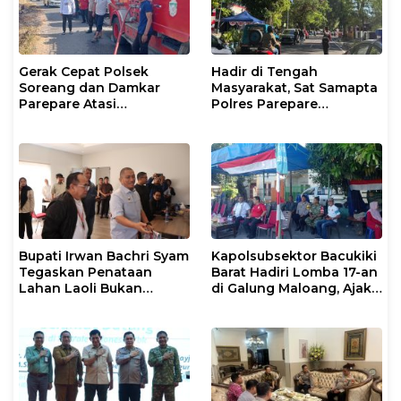
Gerak Cepat Polsek
Hadir di Tengah
Soreang dan Damkar
Masyarakat, Sat Samapta
Parepare Atasi
Polres Parepare
Kebakaran Lahan
Gencarkan Patroli Pagi
Bupati Irwan Bachri Syam
Kapolsubsektor Bacukiki
Tegaskan Penataan
Barat Hadiri Lomba 17-an
Lahan Laoli Bukan
di Galung Maloang, Ajak
Konflik Agraria
Warga Jaga Kamtibmas