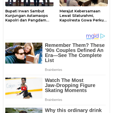
Bupati Irwan Sambut
Merajut Kebersamaan
Kunjungan Astamaops
Lewat Silaturahmi,
Kapolri dan Pangdam
Kapolresta Gowa Perkuat
XIV/Hasanuddin di Luwu
Sinergi dengan Tokoh
Timur
Masyarakat