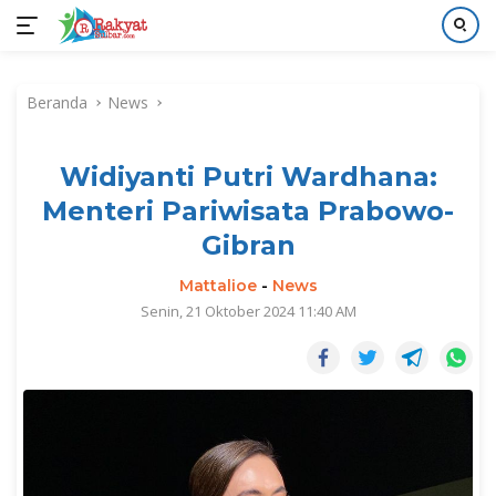
Langsung
ke
Beranda
News
konten
Widiyanti Putri Wardhana:
Menteri Pariwisata Prabowo-
Gibran
Mattalioe
-
News
Senin, 21 Oktober 2024 11:40 AM