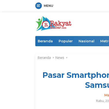
MENU
Langsung
ke
konten
Beranda
Populer
Nasional
Metr
Beranda
News
Pasar Smartphon
Samsu
Ma
Rabu, 23