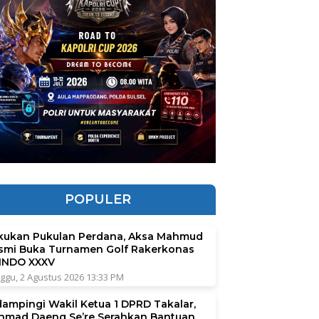
POPULER
kukan Pukulan Perdana, Aksa Mahmud
smi Buka Turnamen Golf Rakerkonas
INDO XXXV
ggu, 2 Agustus 2026 13:33 PM
dampingi Wakil Ketua 1 DPRD Takalar,
hmad Daeng Se’re Serahkan Bantuan