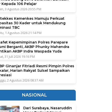
P Kepada 106 Pelajar
in, 3 Agustus 2026 20:55 PM
ltekkes Kemenkes Mamuju Perkuat
pasitas 30 Kader untuk Mendukung
iminasi TBC
tu, 1 Agustus 2026 21:14 PM
tafet Kepemimpinan Polres Parepare
smi Berganti, AKBP Phunky Mahendra
ntikan AKBP Indra Waspada Yuda
at, 31 Juli 2026 19:16 PM
BP Ginanjar Fitriadi Resmi Pimpin Polres
kalar, Harian Rakyat Sulsel Sampaikan
resiasi
ggu, 2 Agustus 2026 08:37 AM
NASIONAL
Dari Surabaya, Nasaruddin