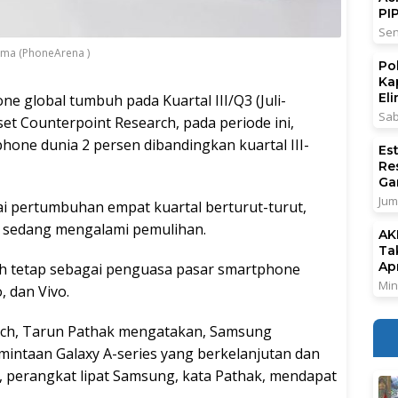
PI
Sen
nama (PhoneArena )
Po
Ka
El
e global tumbuh pada Kuartal III/Q3 (Juli-
Sab
set Counterpoint Research, pada periode ini,
hone dunia 2 persen dibandingkan kuartal III-
Es
Re
Ga
Jum
i pertumbuhan empat kuartal berturut-turut,
sedang mengalami pemulihan.
AK
Ta
Ap
sih tetap sebagai penguasa pasar smartphone
Min
, dan Vivo.
arch, Tarun Pathak mengatakan, Samsung
intaan Galaxy A-series yang berkelanjutan dan
n, perangkat lipat Samsung, kata Pathak, mendapat