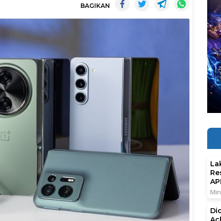
BAGIKAN
La
Re
AP
Min
Di
Ac