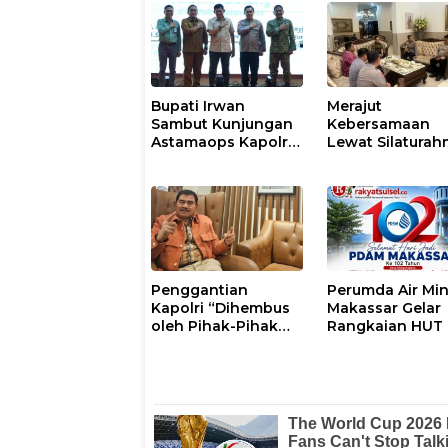
Bupati Irwan
Merajut
Sambut Kunjungan
Kebersamaan
Astamaops Kapolri
Lewat Silaturah
dan Pangdam
Kapolresta Gow
XIV/Hasanuddin di
Perkuat Sinergi
Luwu Timur
dengan Tokoh
Masyarakat
Penggantian
Perumda Air Mi
Kapolri “Dihembus
Makassar Gelar
oleh Pihak-Pihak
Rangkaian HUT 
Terganggu
102, Perkuat
Kenyamanannya”
Komitmen Laya
Masyarakat