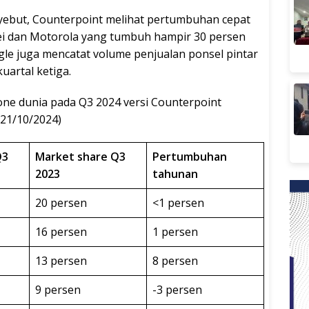
nyebut, Counterpoint melihat pertumbuhan cepat
wei dan Motorola yang tumbuh hampir 30 persen
gle juga mencatat volume penjualan ponsel pintar
uartal ketiga.
one dunia pada Q3 2024 versi Counterpoint
(21/10/2024)
Q3
Market share Q3
Pertumbuhan
2023
tahunan
20 persen
<1 persen
16 persen
1 persen
13 persen
8 persen
9 persen
-3 persen