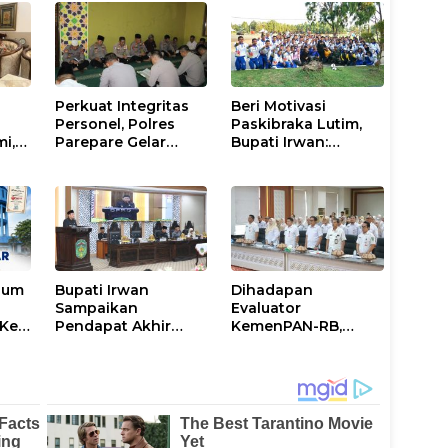
Perkuat Integritas
Beri Motivasi
Personel, Polres
Paskibraka Lutim,
mi,
Parepare Gelar
Bupati Irwan:
a
Pembinaan Rohani
Tanggal 17 Agustus
dan Mental
Kalian Jadi
Perhatian
num
Bupati Irwan
Dihadapan
Sampaikan
Evaluator
Ke-
Pendapat Akhir
KemenPAN-RB,
Ranperda
Pemkab Lutim
ni
Penyertaan Modal
Paparkan SAKIP dan
Perumdam
Capaian Kinerja
Waemami