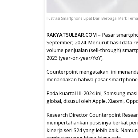
Ilustrasi Smartphone Lipat Dari Berbagai Merk Ter
RAKYATSULBAR.COM
– Pasar smartphon
September) 2024. Menurut hasil data ri
volume penjualan (sell-through) smartp
2023 (year-on-year/YoY).
Counterpoint mengatakan, ini menanda
menandakan bahwa pasar smartphone 
Pada kuartal III-2024 ini, Samsung ma
global, disusul oleh Apple, Xiaomi, Oppo
Research Director Counterpoint Rese
mempertahankan posisinya berkat perm
kinerja seri S24 yang lebih baik. Namu