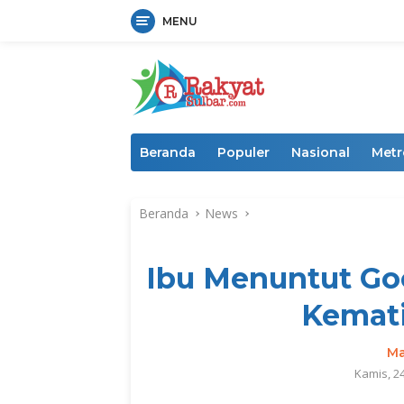
MENU
Langsung
ke
konten
Beranda
Populer
Nasional
Metr
Beranda
News
Ibu Menuntut Goo
Kemat
Ma
Kamis, 2