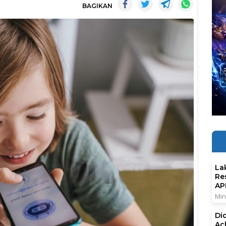
BAGIKAN
La
Re
AP
Min
Di
Ac