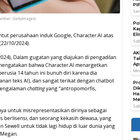
PI
Sen
Sumber: GettyImages)
Po
Ka
El
tut perusahaan induk Google, Character.AI atas
Sab
(22/10/2024).
AK
024), Dalam gugatan yang diajukan di pengadilan
Ta
Ap
a mengatakan bahwa Character.AI menargetkan
Min
erusia 14 tahun ini bunuh diri karena dia
anan teks AI), dan sangat terikat dengan chatbot
Pr
 pengalaman
chatting
yang “antropomorfis,
Di
Ha
Me
Sab
nya untuk misrepresentasikan dirinya sebagai
 berlisensi, dan seorang kekasih dewasa, yang
Sewell untuk tidak lagi hidup di luar dunia yang
a Megan.