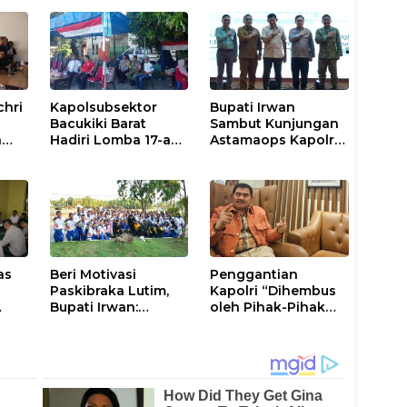
chri
Kapolsubsektor
Bupati Irwan
Bacukiki Barat
Sambut Kunjungan
n
Hadiri Lomba 17-an
Astamaops Kapolri
lik
di Galung Maloang,
dan Pangdam
Ajak Warga Jaga
XIV/Hasanuddin di
Kamtibmas
Luwu Timur
as
Beri Motivasi
Penggantian
Paskibraka Lutim,
Kapolri “Dihembus
Bupati Irwan:
oleh Pihak-Pihak
ani
Tanggal 17 Agustus
Terganggu
Kalian Jadi
Kenyamanannya”
Perhatian